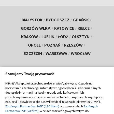
BIAŁYSTOK
/
BYDGOSZCZ
/
GDAŃSK
/
GORZÓW WLKP.
/
KATOWICE
/
KIELCE
/
KRAKÓW
/
LUBLIN
/
ŁÓDŹ
/
OLSZTYN
/
OPOLE
/
POZNAŃ
/
RZESZÓW
/
SZCZECIN
/
WARSZAWA
/
WROCŁAW
Szanujemy Twoją prywatność
Dołącz do nas:
Kliknij "Akceptuję i przechodzę do serwisu", aby wyrazić zgody na
korzystanie z technologii automatycznego śledzenia i zbierania danych,
TVP
dostęp do informacji na Twoim urządzeniu końcowym i ich
Abonament TVP
przechowywanie oraz na przetwarzanie Twoich danych osobowych przez
Regulamin TVP
nas, czyli Telewizję Polską S.A. w likwidacji (zwaną dalej również „TVP”),
Emisja w TVP
Zaufanych Partnerów z IAB* (1201 firm)
oraz pozostałych
Zaufanych
Polityka prywatności
Partnerów TVP (93 firm)
, w celach marketingowych (w tym do
Centrum informacji TVP