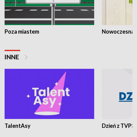
Poza miastem
Nowoczesna 
INNE
TalentAsy
Dzień z TVP3