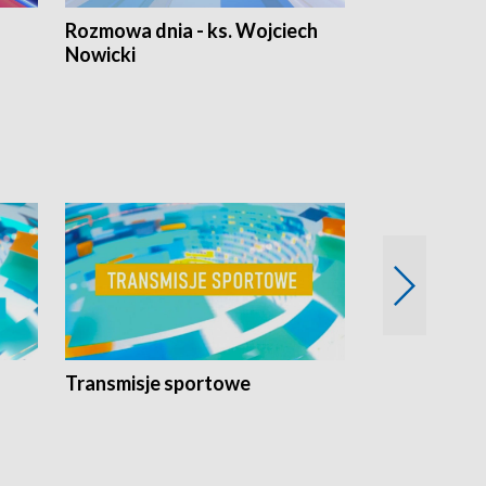
Rozmowa dnia - ks. Wojciech
Euro Fakty
Nowicki
Transmisje sportowe
Reportaże s