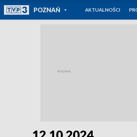
POWRÓT DO
POZNAŃ
AKTUALNOŚCI
PR
TVP REGIONY
12.10.2024