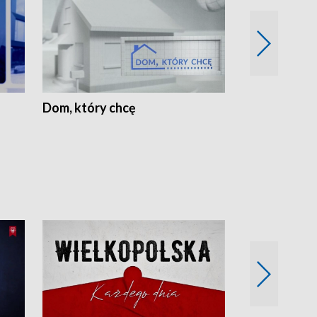
Dom, który chcę
Biznes Wielk