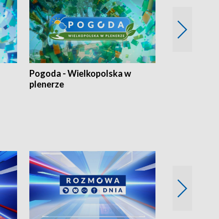
Pogoda - Wielkopolska w
Eko prognoza
plenerze