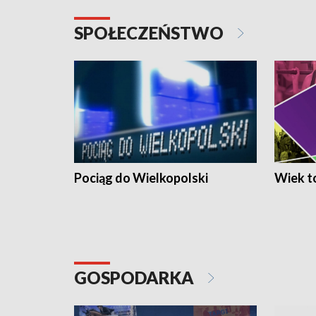
SPOŁECZEŃSTWO
Pociąg do Wielkopolski
Wiek to
GOSPODARKA