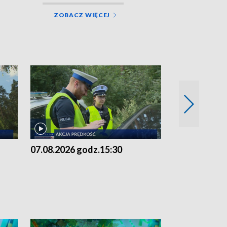
ZOBACZ WIĘCEJ
07.08.2026 godz.15:30
06.08.2026 g