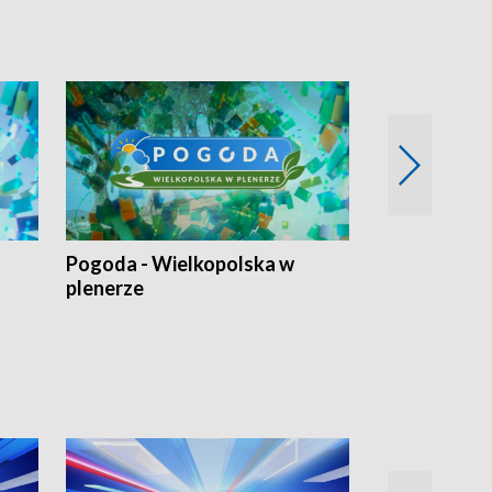
Pogoda - Wielkopolska w
Eko prognoza
plenerze