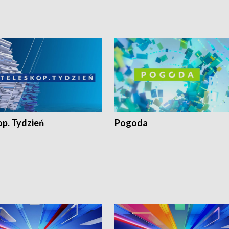
op. Tydzień
Pogoda