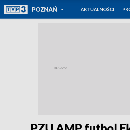
POWRÓT DO
POZNAŃ
AKTUALNOŚCI
PR
TVP REGIONY
PZU AMP futbol Ek