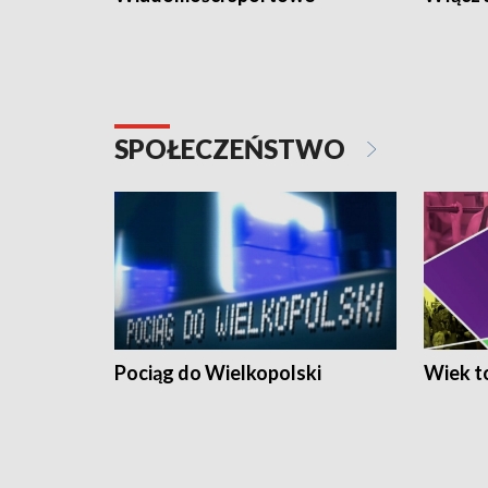
SPOŁECZEŃSTWO
Pociąg do Wielkopolski
Wiek to