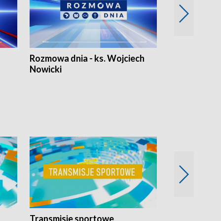
Rozmowa dnia - ks. Wojciech
Euro Fakty
Nowicki
Transmisje sportowe
Reportaże s