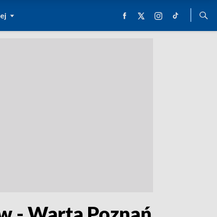
ej
w - Warta Poznań