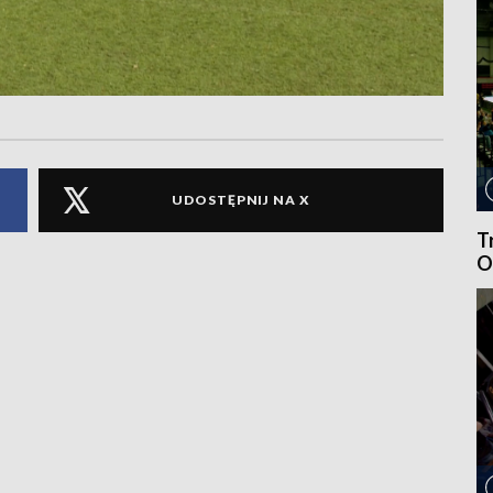
UDOSTĘPNIJ NA X
T
O