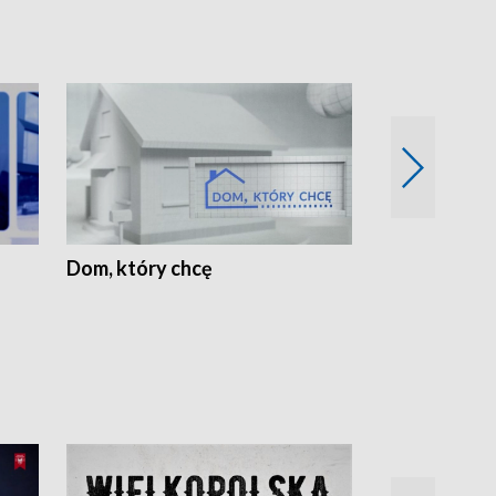
Dom, który chcę
Biznes Wielk