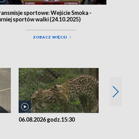
ransmisje sportowe: Wejście Smoka -
urniej sportów walki (24.10.2025)
ZOBACZ WIĘCEJ
06.08.2026 godz.15:30
05.08.2026 g