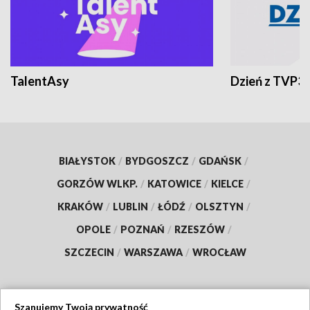
TalentAsy
Dzień z TVP3
BIAŁYSTOK
/
BYDGOSZCZ
/
GDAŃSK
/
GORZÓW WLKP.
/
KATOWICE
/
KIELCE
/
KRAKÓW
/
LUBLIN
/
ŁÓDŹ
/
OLSZTYN
/
OPOLE
/
POZNAŃ
/
RZESZÓW
/
SZCZECIN
/
WARSZAWA
/
WROCŁAW
Szanujemy Twoją prywatność