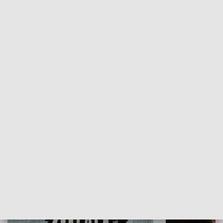
Flesz Targowy
rAZem zmieni
HISTORIA