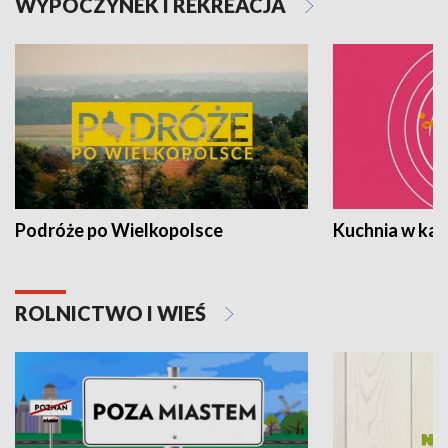
WYPOCZYNEK I REKREACJA
Podróże po Wielkopolsce
Kuchnia w ka
ROLNICTWO I WIEŚ