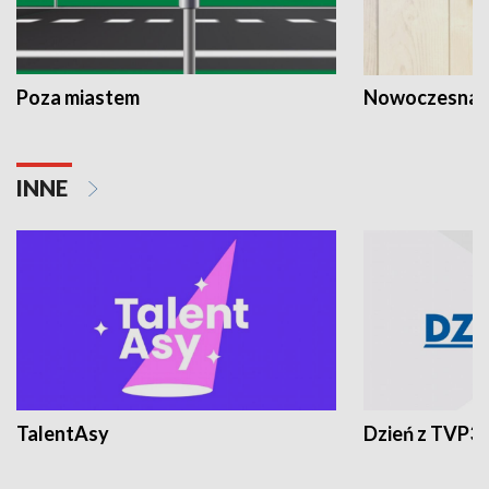
Poza miastem
Nowoczesna 
INNE
TalentAsy
Dzień z TVP3