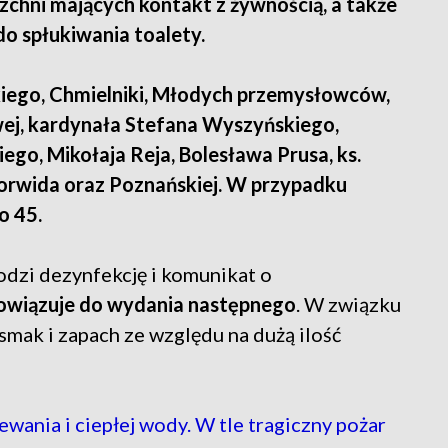
zchni mających kontakt z żywnością, a także
do spłukiwania toalety.
iego, Chmielniki, Młodych przemysłowców,
owej, kardynała Stefana Wyszyńskiego,
go, Mikołaja Reja, Bolesława Prusa, ks.
Norwida oraz Poznańskiej. W przypadku
do 45.
dzi dezynfekcję i komunikat o
owiązuje do wydania następnego
. W związku
mak i zapach ze względu na dużą ilość
wania i ciepłej wody. W tle tragiczny pożar