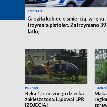
POZNAŃ
Groziła kobiecie śmiercią, w ręku
trzymała pistolet. Zatrzymano 39
latkę
POZNAŃ
POZNA
Ręka 1,5-rocznego dziecka
Makab
zakleszczona. Lądował LPR
regio
[ZDJĘCIA]
spraw