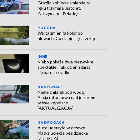
Groziła kobiecie śmiercią, w
ręku trzymała pistolet.
Zatrzymano 39-latkę
POGODA
Warta zmieniła kolor po
ulewach. Co dzieje się z rzeką?
INNE
Niebo pokaże dwa niezwykłe
spektakle. Taki dzień zdarza
się bardzo rzadko
NA SYGNALE
Nagle zniknęli pod wodą.
Akcja ratunkowa nad jeziorem
w Wielkopolsce
[AKTUALIZACJA]
NA DROGACH
Auto uderzyło w drzewo.
Matka uciekła bez dziecka
[ZDJĘCIA]