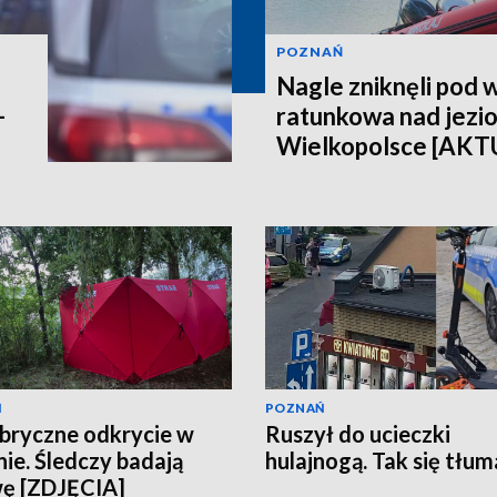
POZNAŃ
Nagle zniknęli pod 
-
ratunkowa nad jezi
Wielkopolsce [AK
Ń
POZNAŃ
ryczne odkrycie w
Ruszył do ucieczki
nie. Śledczy badają
hulajnogą. Tak się tłu
ę [ZDJĘCIA]