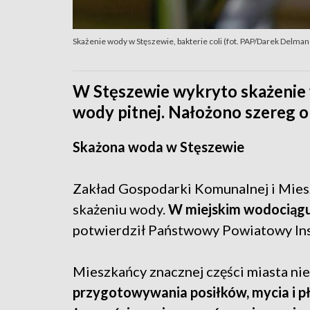
Skażenie wody w Stęszewie, bakterie coli (fot. PAP/Darek Delma
W Stęszewie wykryto skażenie 
wody pitnej. Nałożono szereg o
Skażona woda w Stęszewie
Zakład Gospodarki Komunalnej i Mies
skażeniu wody.
W miejskim wodociąg
potwierdził Państwowy Powiatowy Ins
Mieszkańcy znacznej części miasta ni
przygotowywania posiłków, mycia i p