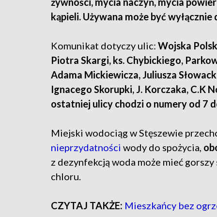
żywności, mycia naczyń, mycia powier
kąpieli. Używana może być wyłącznie 
Komunikat dotyczy ulic:
Wojska Polsk
Piotra Skargi, ks. Chybickiego, Park
Adama Mickiewicza, Juliusza Słowackie
Ignacego Skorupki, J. Korczaka, C.K 
ostatniej ulicy chodzi o numery od 7 
Miejski wodociąg w Stęszewie przecho
nieprzydatności
wody do spożycia,
ob
z dezynfekcją woda może mieć gorszy s
chloru.
CZYTAJ TAKŻE:
Mieszkańcy bez ogrze