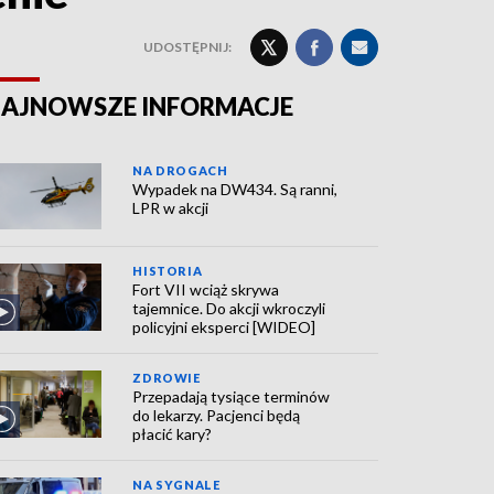
UDOSTĘPNIJ:
AJNOWSZE INFORMACJE
NA DROGACH
Wypadek na DW434. Są ranni,
LPR w akcji
HISTORIA
Fort VII wciąż skrywa
tajemnice. Do akcji wkroczyli
policyjni eksperci [WIDEO]
ZDROWIE
Przepadają tysiące terminów
do lekarzy. Pacjenci będą
płacić kary?
NA SYGNALE