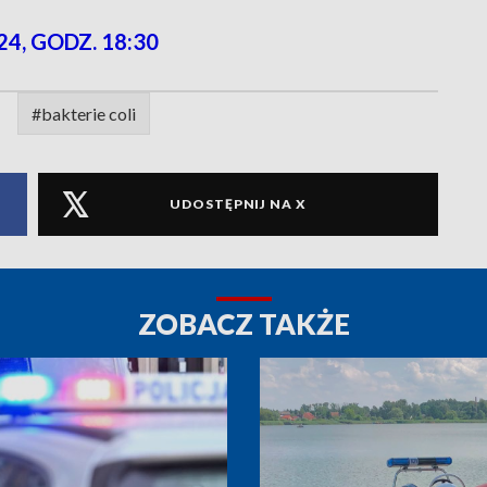
24, GODZ. 18:30
#bakterie coli
UDOSTĘPNIJ NA X
ZOBACZ TAKŻE