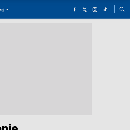
ej
enie