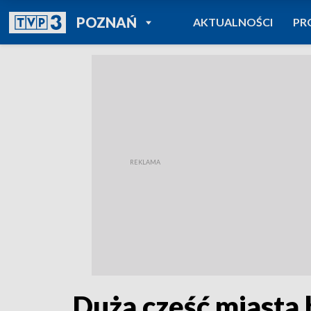
POWRÓT DO
POZNAŃ
AKTUALNOŚCI
PR
TVP REGIONY
Duża część miasta