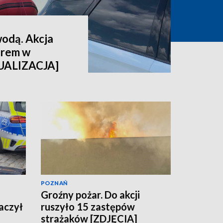
wodą. Akcja
orem w
TUALIZACJA]
POZNAŃ
Groźny pożar. Do akcji
maczył
ruszyło 15 zastępów
strażaków [ZDJĘCIA]