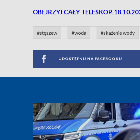
OBEJRZYJ CAŁY TELESKOP, 18.10.20
#stęszew
#woda
#skażenie wody
UDOSTĘPNIJ NA FACEBOOKU