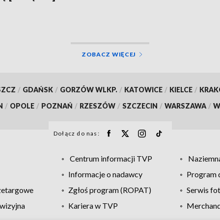
ZOBACZ WIĘCEJ
SZCZ
/
GDAŃSK
/
GORZÓW WLKP.
/
KATOWICE
/
KIELCE
/
KRA
N
/
OPOLE
/
POZNAŃ
/
RZESZÓW
/
SZCZECIN
/
WARSZAWA
/
W
Dołącz do nas:
Centrum informacji TVP
Naziemna
Informacje o nadawcy
Program d
zetargowe
Zgłoś program (ROPAT)
Serwis fo
wizyjna
Kariera w TVP
Merchandi