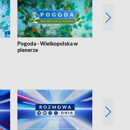
Pogoda - Wielkopolska w
Eko prognoza
plenerze