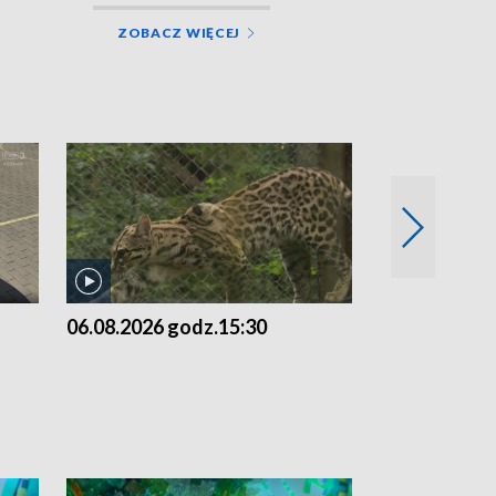
ZOBACZ WIĘCEJ
06.08.2026 godz.15:30
05.08.2026 g