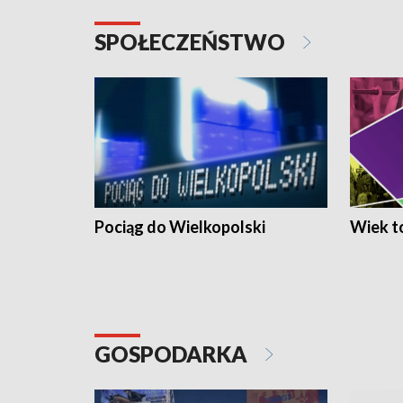
SPOŁECZEŃSTWO
Pociąg do Wielkopolski
Wiek to
GOSPODARKA