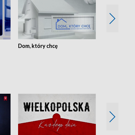
Dom, który chcę
Biznes Wielk