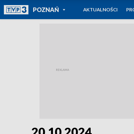
POWRÓT DO
POZNAŃ
AKTUALNOŚCI
PR
TVP REGIONY
20.10.2024