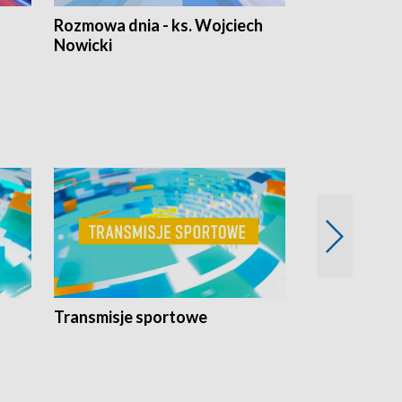
Rozmowa dnia - ks. Wojciech
Euro Fakty
Nowicki
Transmisje sportowe
Reportaże s