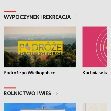
WYPOCZYNEK I REKREACJA
Podróże po Wielkopolsce
Kuchnia w ka
ROLNICTWO I WIEŚ