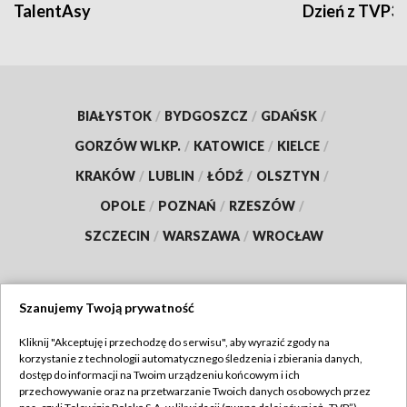
TalentAsy
Dzień z TVP3
BIAŁYSTOK
/
BYDGOSZCZ
/
GDAŃSK
/
GORZÓW WLKP.
/
KATOWICE
/
KIELCE
/
KRAKÓW
/
LUBLIN
/
ŁÓDŹ
/
OLSZTYN
/
OPOLE
/
POZNAŃ
/
RZESZÓW
/
SZCZECIN
/
WARSZAWA
/
WROCŁAW
Szanujemy Twoją prywatność
Dołącz do nas:
Kliknij "Akceptuję i przechodzę do serwisu", aby wyrazić zgody na
korzystanie z technologii automatycznego śledzenia i zbierania danych,
TVP
dostęp do informacji na Twoim urządzeniu końcowym i ich
Abonament TVP
przechowywanie oraz na przetwarzanie Twoich danych osobowych przez
Regulamin TVP