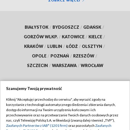
ZOBACZ WIĘCEJ
BIAŁYSTOK
/
BYDGOSZCZ
/
GDAŃSK
/
GORZÓW WLKP.
/
KATOWICE
/
KIELCE
/
KRAKÓW
/
LUBLIN
/
ŁÓDŹ
/
OLSZTYN
/
OPOLE
/
POZNAŃ
/
RZESZÓW
/
SZCZECIN
/
WARSZAWA
/
WROCŁAW
Szanujemy Twoją prywatność
Dołącz do nas:
Kliknij "Akceptuję i przechodzę do serwisu", aby wyrazić zgody na
korzystanie z technologii automatycznego śledzenia i zbierania danych,
TVP
dostęp do informacji na Twoim urządzeniu końcowym i ich
Abonament TVP
przechowywanie oraz na przetwarzanie Twoich danych osobowych przez
Regulamin TVP
nas, czyli Telewizję Polską S.A. w likwidacji (zwaną dalej również „TVP”),
Emisja w TVP
Polityka prywatności
Zaufanych Partnerów z IAB* (1201 firm)
oraz pozostałych
Zaufanych