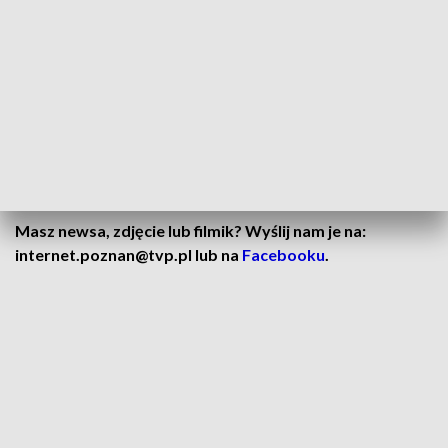
placówkach w Wielkopolsce, n
ie brakowało też głosów, że
szkoła nie jest miejscem na propagowanie środowisk LGBT.
CZYTAJ TAKŻE:
Najsmaczniejsze targi. Polskie specjały w jednym miejscu
Znana aktorka ma znaleźć się na muralu. Wielka mobilizacja
Masz newsa, zdjęcie lub filmik? Wyślij nam je na:
internet.poznan@tvp.pl lub na
Facebooku
.