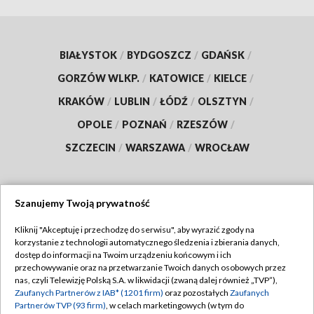
BIAŁYSTOK
/
BYDGOSZCZ
/
GDAŃSK
/
GORZÓW WLKP.
/
KATOWICE
/
KIELCE
/
KRAKÓW
/
LUBLIN
/
ŁÓDŹ
/
OLSZTYN
/
OPOLE
/
POZNAŃ
/
RZESZÓW
/
SZCZECIN
/
WARSZAWA
/
WROCŁAW
Szanujemy Twoją prywatność
Dołącz do nas:
Kliknij "Akceptuję i przechodzę do serwisu", aby wyrazić zgody na
korzystanie z technologii automatycznego śledzenia i zbierania danych,
TVP
dostęp do informacji na Twoim urządzeniu końcowym i ich
Abonament TVP
przechowywanie oraz na przetwarzanie Twoich danych osobowych przez
Regulamin TVP
nas, czyli Telewizję Polską S.A. w likwidacji (zwaną dalej również „TVP”),
Emisja w TVP
Zaufanych Partnerów z IAB* (1201 firm)
oraz pozostałych
Zaufanych
Polityka prywatności
Partnerów TVP (93 firm)
, w celach marketingowych (w tym do
Centrum informacji TVP