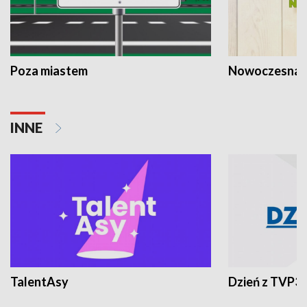
Poza miastem
Nowoczesna 
INNE
TalentAsy
Dzień z TVP3