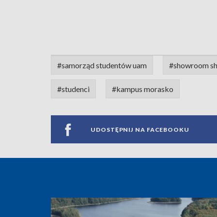
#samorząd studentów uam
#showroom sh
#studenci
#kampus morasko
UDOSTĘPNIJ NA FACEBOOKU