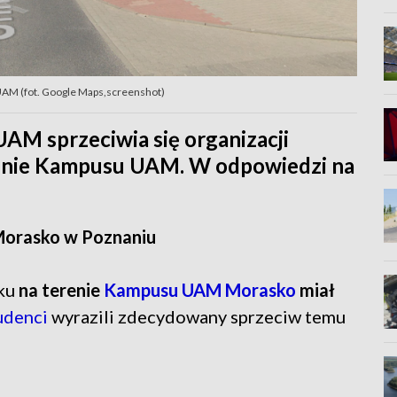
AM (fot. Google Maps,screenshot)
M sprzeciwia się organizacji
enie Kampusu UAM. W odpowiedzi na
Morasko w Poznaniu
oku
na terenie
Kampusu UAM Morasko
miał
udenci
wyrazili zdecydowany sprzeciw temu