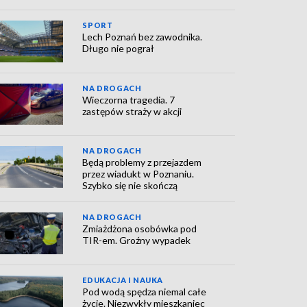
SPORT
Lech Poznań bez zawodnika.
Długo nie pograł
NA DROGACH
Wieczorna tragedia. 7
zastępów straży w akcji
NA DROGACH
Będą problemy z przejazdem
przez wiadukt w Poznaniu.
Szybko się nie skończą
NA DROGACH
Zmiażdżona osobówka pod
TIR-em. Groźny wypadek
EDUKACJA I NAUKA
Pod wodą spędza niemal całe
życie. Niezwykły mieszkaniec