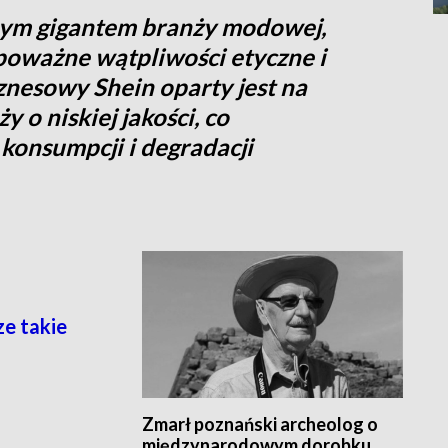
nym gigantem branży modowej,
i poważne wątpliwości etyczne i
nesowy Shein oparty jest na
 o niskiej jakości, co
konsumpcji i degradacji
ze takie
Zmarł poznański archeolog o
międzynarodowym dorobku