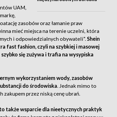
dentów UAM,
 markę,
loatację zasobów oraz łamanie praw
inna mieć miejsca na terenie uczelni, która
omych i odpowiedzialnych obywateli”.
Shein
a fast fashion, czyli na szybkiej i masowej
a szybko się zużywa i trafia na wysypiska
dmiernym wykorzystaniem wody, zasobów
substancji do środowiska
. Jednak mimo to
ch zakupem przez niską cenę ubrań.
 to także wsparcie dla nieetycznych praktyk