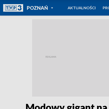
POWRÓT DO
POZNAŃ
AKTUALNOŚCI
PR
TVP REGIONY
Modowy gigant na 