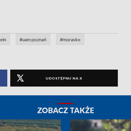
ein
#uam poznań
#morasko
UDOSTĘPNIJ NA X
ZOBACZ TAKŻE