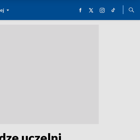
ej
ze uczelni