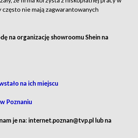
ły, że firma korzysta z niskopłatnej pracy w
y często nie mają zagwarantowanych
dę na organizację showroomu Shein na
wstało na ich miejscu
 w Poznaniu
 nam je na: internet.poznan@tvp.pl lub na