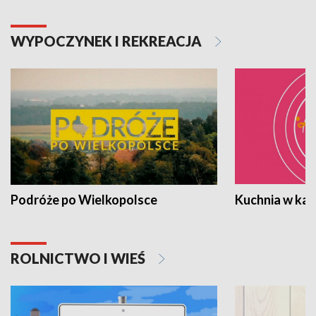
WYPOCZYNEK I REKREACJA
Podróże po Wielkopolsce
Kuchnia w ka
ROLNICTWO I WIEŚ