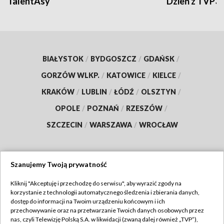
TalentAsy
Dzień z TVP3
BIAŁYSTOK
/
BYDGOSZCZ
/
GDAŃSK
/
GORZÓW WLKP.
/
KATOWICE
/
KIELCE
/
KRAKÓW
/
LUBLIN
/
ŁÓDŹ
/
OLSZTYN
/
OPOLE
/
POZNAŃ
/
RZESZÓW
/
SZCZECIN
/
WARSZAWA
/
WROCŁAW
Szanujemy Twoją prywatność
Dołącz do nas:
Kliknij "Akceptuję i przechodzę do serwisu", aby wyrazić zgody na
korzystanie z technologii automatycznego śledzenia i zbierania danych,
TVP
dostęp do informacji na Twoim urządzeniu końcowym i ich
Abonament TVP
przechowywanie oraz na przetwarzanie Twoich danych osobowych przez
Regulamin TVP
nas, czyli Telewizję Polską S.A. w likwidacji (zwaną dalej również „TVP”),