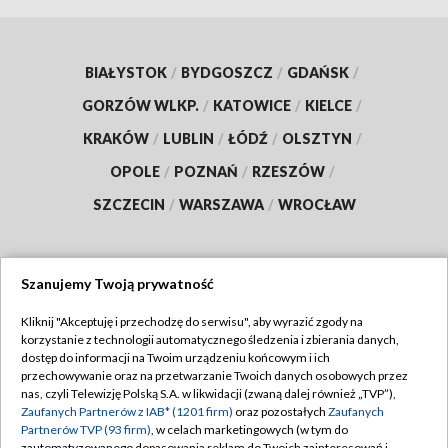
BIAŁYSTOK
/
BYDGOSZCZ
/
GDAŃSK
/
GORZÓW WLKP.
/
KATOWICE
/
KIELCE
/
KRAKÓW
/
LUBLIN
/
ŁÓDŹ
/
OLSZTYN
/
OPOLE
/
POZNAŃ
/
RZESZÓW
/
SZCZECIN
/
WARSZAWA
/
WROCŁAW
Szanujemy Twoją prywatność
Dołącz do nas:
Kliknij "Akceptuję i przechodzę do serwisu", aby wyrazić zgody na
korzystanie z technologii automatycznego śledzenia i zbierania danych,
TVP
dostęp do informacji na Twoim urządzeniu końcowym i ich
Abonament TVP
przechowywanie oraz na przetwarzanie Twoich danych osobowych przez
Regulamin TVP
nas, czyli Telewizję Polską S.A. w likwidacji (zwaną dalej również „TVP”),
Emisja w TVP
Polityka prywatności
Zaufanych Partnerów z IAB* (1201 firm)
oraz pozostałych
Zaufanych
Partnerów TVP (93 firm)
, w celach marketingowych (w tym do
Centrum informacji TVP
Moje zgody
zautomatyzowanego dopasowania reklam do Twoich zainteresowań i