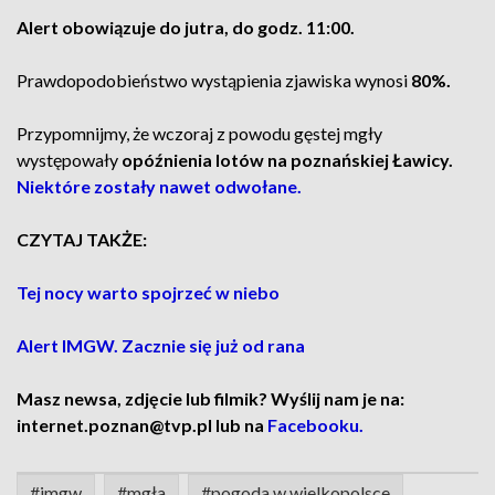
Alert obowiązuje do jutra, do godz. 11:00.
Prawdopodobieństwo wystąpienia zjawiska wynosi
80%.
Przypomnijmy, że wczoraj z powodu gęstej mgły
występowały
opóźnienia lotów na poznańskiej Ławicy.
Niektóre zostały nawet odwołane.
CZYTAJ TAKŻE:
Tej nocy warto spojrzeć w niebo
Alert IMGW. Zacznie się już od rana
Masz newsa, zdjęcie lub filmik? Wyślij nam je na:
internet.poznan@tvp.pl lub na
Facebooku.
#imgw
#mgła
#pogoda w wielkopolsce