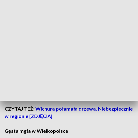
jarociński(89), kępiński, kościański, krotoszyński,
leszczyński, Leszno, międzychodzki, nowotomyski,
obornicki, ostrowski, ostrzeszowski, pilski, pleszewski,
Poznań, poznański, rawicki, szamotulski, średzki, śremski,
wolsztyński i złotowski.
Prognozuje się gęste mgły, w zasięgu
których widzialność miejscami wyniesie
poniżej 200 m
– opisuje IMGW.
CZYTAJ TEŻ:
Wichura połamała drzewa. Niebezpiecznie
w regionie [ZDJĘCIA]
Gęsta mgła w Wielkopolsce