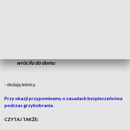
Jeszcze chwila i mogło dojść do tragedii.
Biorąca udział w poszukiwaniach żona
mężczyzny, pomaga mu wsiąść do pojazdu
strażników. Są łzy szczęścia i
podziękowania dla leśników. Małżeństwo
zostało przetransportowane do miejsca
postoju swojego pojazdu i bezpiecznie
wróciło do domu
- dodają leśnicy.
Przy okazji przypominamy o zasadach bezpieczeństwa
podczas grzybobrania.
CZYTAJ TAKŻE: