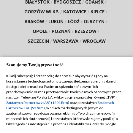
BIAŁYSTOK
/
BYDGOSZCZ
/
GDAŃSK
/
GORZÓW WLKP.
/
KATOWICE
/
KIELCE
/
KRAKÓW
/
LUBLIN
/
ŁÓDŹ
/
OLSZTYN
/
OPOLE
/
POZNAŃ
/
RZESZÓW
/
SZCZECIN
/
WARSZAWA
/
WROCŁAW
Szanujemy Twoją prywatność
Dołącz do nas:
Kliknij "Akceptuję i przechodzę do serwisu", aby wyrazić zgody na
korzystanie z technologii automatycznego śledzenia i zbierania danych,
TVP
dostęp do informacji na Twoim urządzeniu końcowym i ich
Abonament TVP
przechowywanie oraz na przetwarzanie Twoich danych osobowych przez
Regulamin TVP
nas, czyli Telewizję Polską S.A. w likwidacji (zwaną dalej również „TVP”),
Emisja w TVP
Polityka prywatności
Zaufanych Partnerów z IAB* (1201 firm)
oraz pozostałych
Zaufanych
Partnerów TVP (93 firm)
, w celach marketingowych (w tym do
Centrum informacji TVP
Moje zgody
zautomatyzowanego dopasowania reklam do Twoich zainteresowań i
mierzenia ich skuteczności) i pozostałych, które wskazujemy poniżej, a
Naziemna Telewizja Cyfrowa
Pomoc
także zgody na udostępnianie przez nas identyfikatora PPID do Google.
Sklep TVP
Biuro reklamy