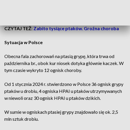
– wskazała Federacja.
CZYTAJ TEŻ:
Zabito tysiące ptaków. Groźna choroba
Sytuacja w Polsce
Obecna fala zachorowań na ptasią grypę, która trwa od
października br., obok kur niosek dotyka głównie kaczek. W
tym czasie wykryto 12 ognisk choroby.
Od 1 stycznia 2024 r. stwierdzono w Polsce 36 ognisk grypy
ptaków u drobiu, 4 ogniska HPAI u ptaków utrzymywanych
w niewoli oraz 30 ognisk HPAI u ptaków dzikich.
W sumie w ogniskach ptasiej grypy znajdowało się ok. 2,5
mln sztuk drobiu.