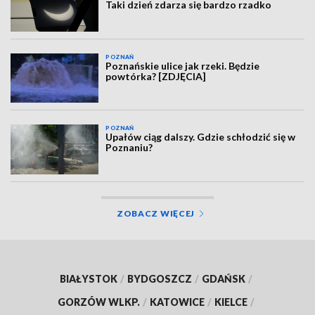
Taki dzień zdarza się bardzo rzadko
POZNAŃ
Poznańskie ulice jak rzeki. Będzie
powtórka? [ZDJĘCIA]
POZNAŃ
Upałów ciąg dalszy. Gdzie schłodzić się w
Poznaniu?
ZOBACZ WIĘCEJ
BIAŁYSTOK
/
BYDGOSZCZ
/
GDAŃSK
/
GORZÓW WLKP.
/
KATOWICE
/
KIELCE
/