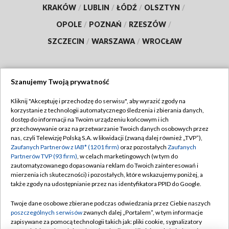
KRAKÓW
/
LUBLIN
/
ŁÓDŹ
/
OLSZTYN
/
OPOLE
/
POZNAŃ
/
RZESZÓW
/
SZCZECIN
/
WARSZAWA
/
WROCŁAW
Szanujemy Twoją prywatność
Dołącz do nas:
Kliknij "Akceptuję i przechodzę do serwisu", aby wyrazić zgody na
korzystanie z technologii automatycznego śledzenia i zbierania danych,
TVP
dostęp do informacji na Twoim urządzeniu końcowym i ich
Abonament TVP
przechowywanie oraz na przetwarzanie Twoich danych osobowych przez
Regulamin TVP
nas, czyli Telewizję Polską S.A. w likwidacji (zwaną dalej również „TVP”),
Emisja w TVP
Polityka prywatności
Zaufanych Partnerów z IAB* (1201 firm)
oraz pozostałych
Zaufanych
Partnerów TVP (93 firm)
, w celach marketingowych (w tym do
Centrum informacji TVP
Moje zgody
zautomatyzowanego dopasowania reklam do Twoich zainteresowań i
mierzenia ich skuteczności) i pozostałych, które wskazujemy poniżej, a
Naziemna Telewizja Cyfrowa
Pomoc
także zgody na udostępnianie przez nas identyfikatora PPID do Google.
Sklep TVP
Biuro reklamy
Twoje dane osobowe zbierane podczas odwiedzania przez Ciebie naszych
Rada Programowa
Kontakt
poszczególnych serwisów
zwanych dalej „Portalem”, w tym informacje
zapisywane za pomocą technologii takich jak: pliki cookie, sygnalizatory
System NOS