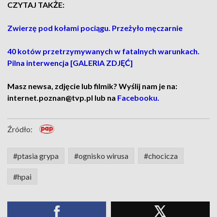
CZYTAJ TAKŻE:
Zwierzę pod kołami pociągu. Przeżyło męczarnie
40 kotów przetrzymywanych w fatalnych warunkach.
Pilna interwencja [GALERIA ZDJĘĆ]
Masz newsa, zdjęcie lub filmik? Wyślij nam je na:
internet.poznan@tvp.pl lub na
Facebooku.
Źródło:
#ptasia grypa
#ognisko wirusa
#chocicza
#hpai