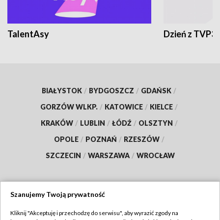
TalentAsy
Dzień z TVP3
BIAŁYSTOK
/
BYDGOSZCZ
/
GDAŃSK
/
GORZÓW WLKP.
/
KATOWICE
/
KIELCE
/
KRAKÓW
/
LUBLIN
/
ŁÓDŹ
/
OLSZTYN
/
OPOLE
/
POZNAŃ
/
RZESZÓW
/
SZCZECIN
/
WARSZAWA
/
WROCŁAW
Szanujemy Twoją prywatność
Dołącz do nas:
Kliknij "Akceptuję i przechodzę do serwisu", aby wyrazić zgody na