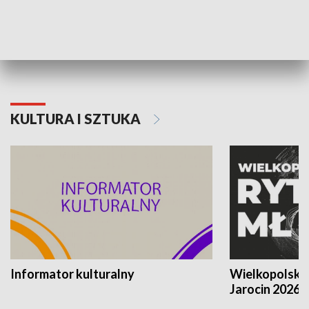
70. rocznica Powstania
Narodowy Dzi
Poznańskiego Czerwca 1956 roku
Powstania Wi
KULTURA I SZTUKA
Informator kulturalny
Wielkopolski
Jarocin 2026