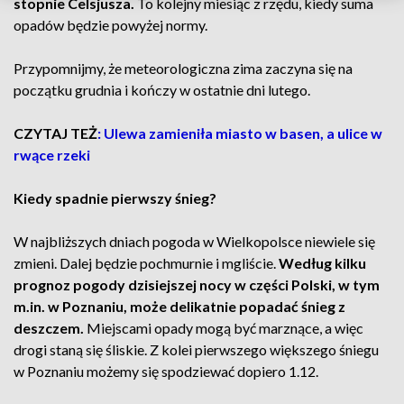
stopnie Celsjusza.
To kolejny miesiąc z rzędu, kiedy suma
opadów będzie powyżej normy.
Przypomnijmy, że meteorologiczna zima zaczyna się na
początku grudnia i kończy w ostatnie dni lutego.
CZYTAJ TEŻ
: Ulewa zamieniła miasto w basen, a ulice w
rwące rzeki
Kiedy spadnie pierwszy śnieg?
W najbliższych dniach pogoda w Wielkopolsce niewiele się
zmieni. Dalej będzie pochmurnie i mgliście.
Według kilku
prognoz pogody dzisiejszej nocy w części Polski, w tym
m.in. w Poznaniu, może delikatnie popadać śnieg z
deszczem.
Miejscami opady mogą być marznące, a więc
drogi staną się śliskie. Z kolei pierwszego większego śniegu
w Poznaniu możemy się spodziewać dopiero 1.12.