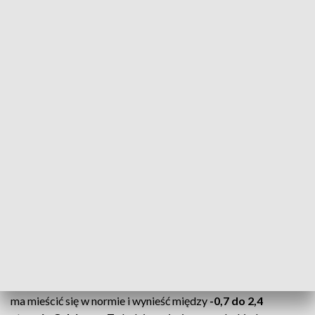
dziecko
Pogoda w styczniu
Nowy rok ma przywitać nas temperaturami powyżej normy.
W styczniu mają one wynosić w naszym regionie między
-1 a
0,9 stopni Celsjusza.
1. miesiąc w roku ma być deszczowy i mokry, a suma opadów
– powyżej normy.
CZYTAJ TEŻ:
Ulewa w Poznaniu. Północna część miasta
pod wodą
Luty w pogodzie
Według IMGW w lutym temperatura powietrza w Poznaniu
ma mieścić się w normie i wynieść między
-0,7 do 2,4