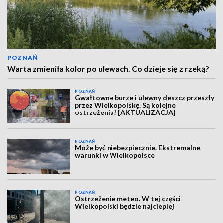
POZNAŃ
Warta zmieniła kolor po ulewach. Co dzieje się z rzeką?
POZNAŃ
Gwałtowne burze i ulewny deszcz przeszły
przez Wielkopolskę. Są kolejne
ostrzeżenia! [AKTUALIZACJA]
POZNAŃ
Może być niebezpiecznie. Ekstremalne
warunki w Wielkopolsce
POZNAŃ
Ostrzeżenie meteo. W tej części
Wielkopolski będzie najcieplej