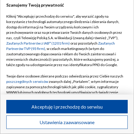
Szanujemy Twoją prywatność
Dołącz do nas:
Kliknij "Akceptuję i przechodzę do serwisu", aby wyrazić zgody na
korzystanie z technologii automatycznego śledzenia i zbierania danych,
TVP
dostęp do informacji na Twoim urządzeniu końcowym i ich
Abonament TVP
przechowywanie oraz na przetwarzanie Twoich danych osobowych przez
Regulamin TVP
nas, czyli Telewizję Polską S.A. w likwidacji (zwaną dalej również „TVP”),
Emisja w TVP
Polityka prywatności
Zaufanych Partnerów z IAB* (1201 firm)
oraz pozostałych
Zaufanych
Partnerów TVP (93 firm)
, w celach marketingowych (w tym do
Centrum informacji TVP
Moje zgody
zautomatyzowanego dopasowania reklam do Twoich zainteresowań i
mierzenia ich skuteczności) i pozostałych, które wskazujemy poniżej, a
Naziemna Telewizja Cyfrowa
Pomoc
także zgody na udostępnianie przez nas identyfikatora PPID do Google.
Sklep TVP
Biuro reklamy
Twoje dane osobowe zbierane podczas odwiedzania przez Ciebie naszych
Rada Programowa
Kontakt
poszczególnych serwisów
zwanych dalej „Portalem”, w tym informacje
zapisywane za pomocą technologii takich jak: pliki cookie, sygnalizatory
System NOS
WWW lub innych podobnych technologii umożliwiających świadczenie
dopasowanych i bezpiecznych usług, personalizację treści oraz reklam,
Informacje o nadawcy
Kanały
udostępnianie funkcji mediów społecznościowych oraz analizowanie
Akceptuję i przechodzę do serwisu
ruchu w Internecie.
Program dla prasy
©2026 Telewizja Polska S.A. w likwidacji
Biuro Reklamy
Twoje dane osobowe zbierane podczas odwiedzania przez Ciebie
Ustawienia zaawansowane
poszczególnych serwisów
na Portalu, takie jak adresy IP, identyfikatory
Ogłoszenie przetargowe
Twoich urządzeń końcowych i identyfikatory plików cookie, informacje o