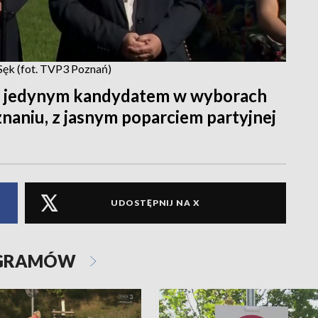
Sęk (fot. TVP3 Poznań)
ł jedynym kandydatem w wyborach
naniu, z jasnym poparciem partyjnej
UDOSTĘPNIJ NA X
OGRAMÓW