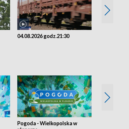
04.08.2026 godz.21:30
04.08.2026 g
Pogoda - Wielkopolska w
Eko prognoza