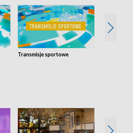
Transmisje sportowe
Reportaże s