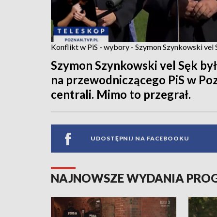
Konflikt w PiS - wybory - Szymon Szynkowski vel 
Szymon Szynkowski vel Sęk by
na przewodniczącego PiS w Poz
centrali. Mimo to przegrał.
UDOSTĘPNIJ NA FACEBOOKU
NAJNOWSZE WYDANIA PR