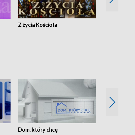
Z życia Kościoła
Jak rozmawia
Dom, który chcę
Biznes Wielk