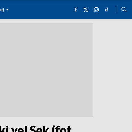
ej
 vel Sęk (fot.