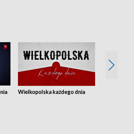
nia
Wielkopolska każdego dnia
Rozmowy z m