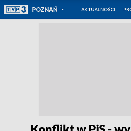
POWRÓT DO
POZNAŃ
AKTUALNOŚCI
PR
TVP REGIONY
Konflikt w PiS - w