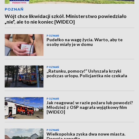
POZNAŃ
Wójt chce likwidacji szkół. Ministerstwo powiedziało
„nie”, ale to nie koniec [WIDEO]
POZNAŃ
Pudełko na wagę życia. Warto, aby te
osoby miały je w domu
POZNAŃ
„Ratunku, pomocy!” Usłyszała krzyki
podczas urlopu. Policjantka nie czekała
POZNAŃ
Jak reagować w razie pożaru lub powodzi?
Młodzież z OSP nagrała wyjątkowy film
[WIDEO]
POZNAŃ
Wielkopolska zyska dwa nowe miasta.
Decyzja zapadła