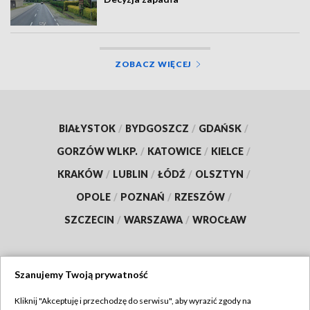
ZOBACZ WIĘCEJ
BIAŁYSTOK
/
BYDGOSZCZ
/
GDAŃSK
/
GORZÓW WLKP.
/
KATOWICE
/
KIELCE
/
KRAKÓW
/
LUBLIN
/
ŁÓDŹ
/
OLSZTYN
/
OPOLE
/
POZNAŃ
/
RZESZÓW
/
SZCZECIN
/
WARSZAWA
/
WROCŁAW
Szanujemy Twoją prywatność
Dołącz do nas:
Kliknij "Akceptuję i przechodzę do serwisu", aby wyrazić zgody na