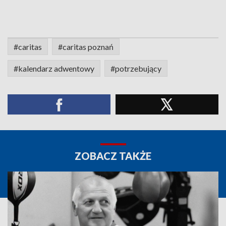
#caritas
#caritas poznań
#kalendarz adwentowy
#potrzebujący
ZOBACZ TAKŻE