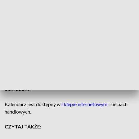
niemających dachu nad głową.
Koczowiska i pustostany
patrolują strażnicy miejscy i pracownicy socjalni.
Ale nie
każdy decyduje się na skorzystanie z pomocy.
CZYTAJ TEŻ:
Prawie miliard osób na całym świecie żyje
w ubóstwie materialnym
Wyjątkowy kalendarz adwentowy
Pomoc może mieć także słodki wymiar.
Na zbliżający się
Adwent Caritas przygotowała okolicznościowe
kalendarze.
Kalendarz jest dostępny w
sklepie internetowym
i sieciach
handlowych.
CZYTAJ TAKŻE: