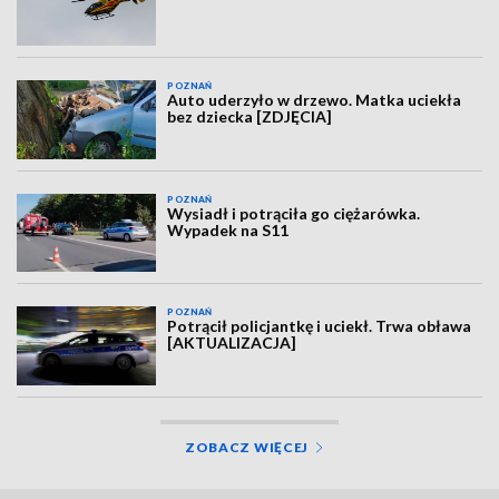
POZNAŃ
Auto uderzyło w drzewo. Matka uciekła
bez dziecka [ZDJĘCIA]
POZNAŃ
Wysiadł i potrąciła go ciężarówka.
Wypadek na S11
POZNAŃ
Potrącił policjantkę i uciekł. Trwa obława
[AKTUALIZACJA]
ZOBACZ WIĘCEJ