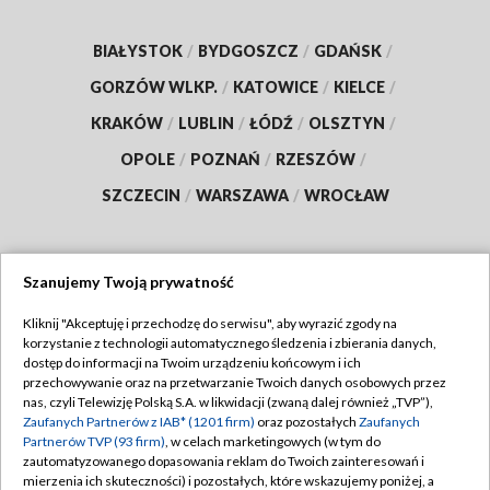
BIAŁYSTOK
/
BYDGOSZCZ
/
GDAŃSK
/
GORZÓW WLKP.
/
KATOWICE
/
KIELCE
/
KRAKÓW
/
LUBLIN
/
ŁÓDŹ
/
OLSZTYN
/
OPOLE
/
POZNAŃ
/
RZESZÓW
/
SZCZECIN
/
WARSZAWA
/
WROCŁAW
Szanujemy Twoją prywatność
Dołącz do nas:
Kliknij "Akceptuję i przechodzę do serwisu", aby wyrazić zgody na
korzystanie z technologii automatycznego śledzenia i zbierania danych,
TVP
dostęp do informacji na Twoim urządzeniu końcowym i ich
Abonament TVP
przechowywanie oraz na przetwarzanie Twoich danych osobowych przez
Regulamin TVP
nas, czyli Telewizję Polską S.A. w likwidacji (zwaną dalej również „TVP”),
Emisja w TVP
Polityka prywatności
Zaufanych Partnerów z IAB* (1201 firm)
oraz pozostałych
Zaufanych
Partnerów TVP (93 firm)
, w celach marketingowych (w tym do
Centrum informacji TVP
Moje zgody
zautomatyzowanego dopasowania reklam do Twoich zainteresowań i
mierzenia ich skuteczności) i pozostałych, które wskazujemy poniżej, a
Naziemna Telewizja Cyfrowa