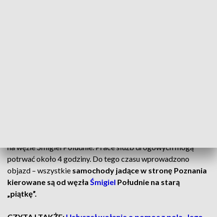
powodów zjechał z jezdni i wylądował w rowie.
Na miejscu pracują służby drogowe. Konieczne jest
przeładowanie transportowanego przez ciągnik siodłowy
ładunku i wyciągnie
TIR-a
z rowu.
CZYTAJ TAKŻE:
Uwaga kierowcy! Specjalne auto
wyjedzie na ulicę
Wyznaczono objazd w stronę Poznania
Do czasu usunięcia
TIR-a
zablokowany jest wjazd na Poznań
na węźle Śmigiel Południe. Prace służb drogowych mogą
potrwać około 4 godziny. Do tego czasu wprowadzono
objazd – wszystkie
samochody jadące w stronę Poznania
kierowane są od węzła
Śmigiel
Południe na starą
„piątkę”.
CZYTAJ TAKŻE:
Usłyszał wołanie o pomoc z pola. Jego