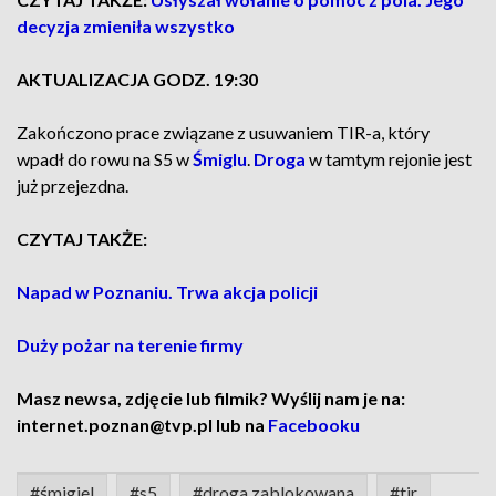
decyzja zmieniła wszystko
AKTUALIZACJA GODZ. 19:30
Zakończono prace związane z usuwaniem TIR-a, który
wpadł do rowu na S5 w
Śmiglu
.
Droga
w tamtym rejonie jest
już przejezdna.
CZYTAJ TAKŻE:
Napad w Poznaniu. Trwa akcja policji
Duży pożar na terenie firmy
Masz newsa, zdjęcie lub filmik? Wyślij nam je na:
internet.poznan@tvp.pl lub na
Facebooku
#śmigiel
#s5
#droga zablokowana
#tir