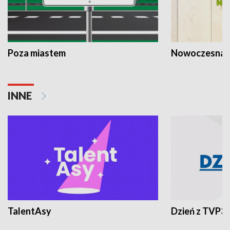
Poza miastem
Nowoczesna 
INNE
TalentAsy
Dzień z TVP3