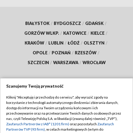
BIAŁYSTOK
/
BYDGOSZCZ
/
GDAŃSK
/
GORZÓW WLKP.
/
KATOWICE
/
KIELCE
/
KRAKÓW
/
LUBLIN
/
ŁÓDŹ
/
OLSZTYN
/
OPOLE
/
POZNAŃ
/
RZESZÓW
/
SZCZECIN
/
WARSZAWA
/
WROCŁAW
Szanujemy Twoją prywatność
Dołącz do nas:
Kliknij "Akceptuję i przechodzę do serwisu", aby wyrazić zgody na
korzystanie z technologii automatycznego śledzenia i zbierania danych,
TVP
dostęp do informacji na Twoim urządzeniu końcowym i ich
Abonament TVP
przechowywanie oraz na przetwarzanie Twoich danych osobowych przez
Regulamin TVP
nas, czyli Telewizję Polską S.A. w likwidacji (zwaną dalej również „TVP”),
Emisja w TVP
Zaufanych Partnerów z IAB* (1201 firm)
oraz pozostałych
Zaufanych
Polityka prywatności
Partnerów TVP (93 firm)
, w celach marketingowych (w tym do
Centrum informacji TVP