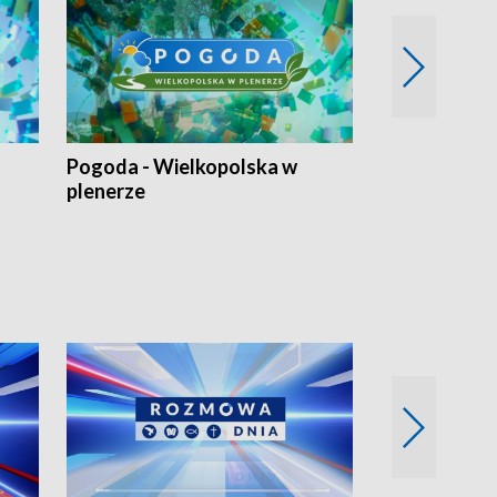
Pogoda - Wielkopolska w
Eko prognoza
plenerze