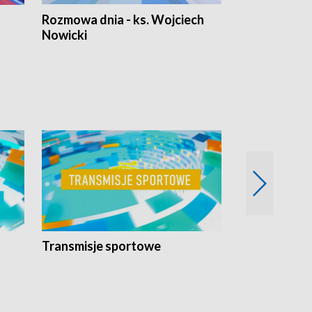
Rozmowa dnia - ks. Wojciech
Euro Fakty
Nowicki
Transmisje sportowe
Reportaże s