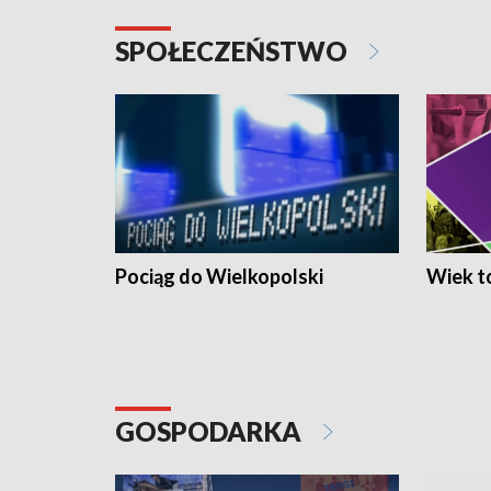
SPOŁECZEŃSTWO
Pociąg do Wielkopolski
Wiek to
GOSPODARKA