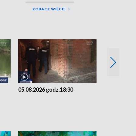
ZOBACZ WIĘCEJ
05.08.2026 godz.18:30
05.08.2026 g