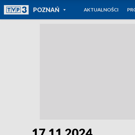
POWRÓT DO
POZNAŃ
AKTUALNOŚCI
PR
TVP REGIONY
17.11.2024