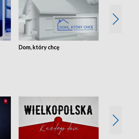
Dom, który chcę
Biznes Wielk