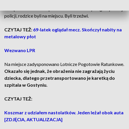
letniego chłopca młodsze dziecko zostało poparzone
wrzątkiem.
Jak mówi podkom. Monika Curyk z gostyńskiej
policji, rodzice byli na miejscu. Byli trzeźwi.
CZYTAJ TEŻ:
69-latek oglądał mecz. Skończył nabity na
metalowy płot
Wezwano LPR
Na miejsce zadysponowano Lotnicze Pogotowie Ratunkowe.
Okazało się jednak, że obrażenia nie zagrażają życiu
dziecka, dlatego przetransportowano je karetką do
szpitala w Gostyniu.
CZYTAJ TEŻ:
Koszmar z udziałem nastolatków. Jeden leżał obok auta
[ZDJĘCIA, AKTUALIZACJA]