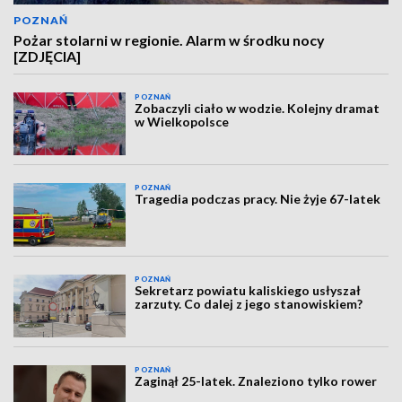
POZNAŃ
Pożar stolarni w regionie. Alarm w środku nocy
[ZDJĘCIA]
POZNAŃ
Zobaczyli ciało w wodzie. Kolejny dramat
w Wielkopolsce
POZNAŃ
Tragedia podczas pracy. Nie żyje 67-latek
POZNAŃ
Sekretarz powiatu kaliskiego usłyszał
zarzuty. Co dalej z jego stanowiskiem?
POZNAŃ
Zaginął 25-latek. Znaleziono tylko rower