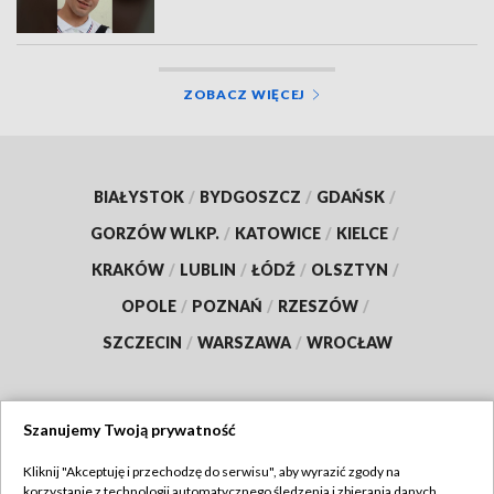
ZOBACZ WIĘCEJ
BIAŁYSTOK
/
BYDGOSZCZ
/
GDAŃSK
/
GORZÓW WLKP.
/
KATOWICE
/
KIELCE
/
KRAKÓW
/
LUBLIN
/
ŁÓDŹ
/
OLSZTYN
/
OPOLE
/
POZNAŃ
/
RZESZÓW
/
SZCZECIN
/
WARSZAWA
/
WROCŁAW
Szanujemy Twoją prywatność
Dołącz do nas:
Kliknij "Akceptuję i przechodzę do serwisu", aby wyrazić zgody na
korzystanie z technologii automatycznego śledzenia i zbierania danych,