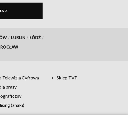
NA X
KÓW
/
LUBLIN
/
ŁÓDŹ
/
ROCŁAW
 Telewizja Cyfrowa
Sklep TVP
la prasy
tograficzny
sing (znaki)