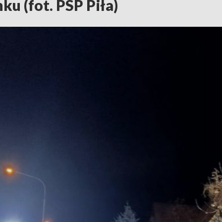
ku (fot. PSP Piła)