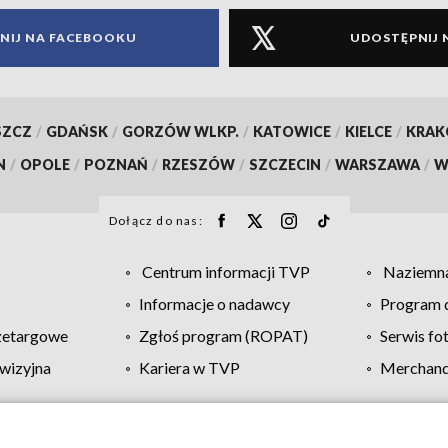
NIJ NA FACEBOOKU
UDOSTĘPNIJ 
SZCZ
/
GDAŃSK
/
GORZÓW WLKP.
/
KATOWICE
/
KIELCE
/
KRA
N
/
OPOLE
/
POZNAŃ
/
RZESZÓW
/
SZCZECIN
/
WARSZAWA
/
W
Dołącz do nas:
Centrum informacji TVP
Naziemna
Informacje o nadawcy
Program d
zetargowe
Zgłoś program (ROPAT)
Serwis fo
wizyjna
Kariera w TVP
Merchandi