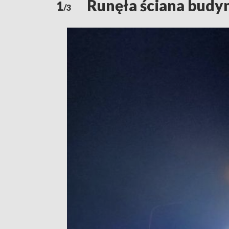
Runęła ściana budyn
1
/3