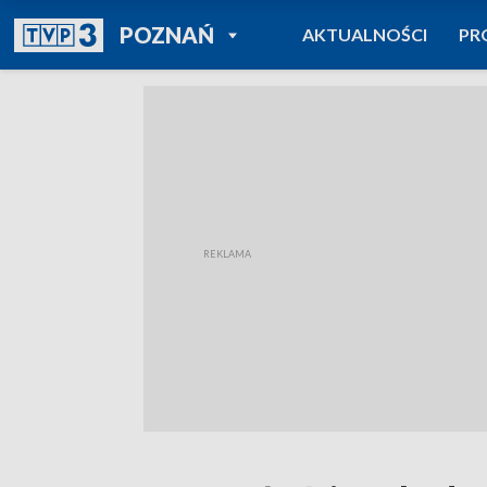
POWRÓT DO
POZNAŃ
AKTUALNOŚCI
PR
TVP REGIONY