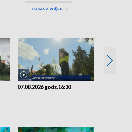
ZOBACZ WIĘCEJ
07.08.2026 godz.16:30
07.08.2026 g