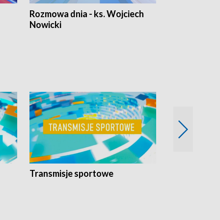
Rozmowa dnia - ks. Wojciech
Euro Fakty
Nowicki
Transmisje sportowe
Reportaże s