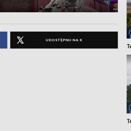
UDOSTĘPNIJ NA X
T
T