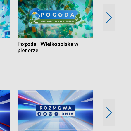
Pogoda - Wielkopolska w
Eko prognoza
plenerze