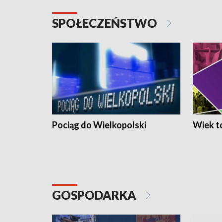
SPOŁECZEŃSTWO
Pociąg do Wielkopolski
Wiek to
GOSPODARKA