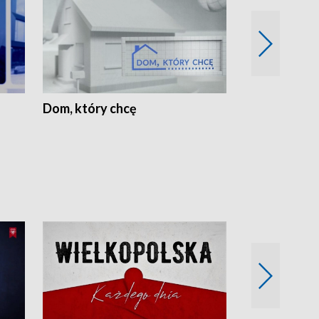
Dom, który chcę
Biznes Wielk