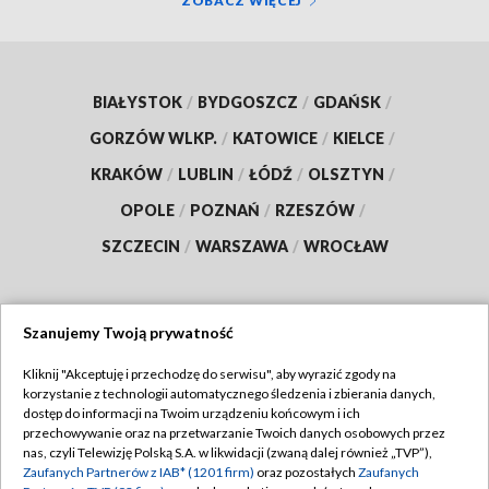
ZOBACZ WIĘCEJ
BIAŁYSTOK
/
BYDGOSZCZ
/
GDAŃSK
/
GORZÓW WLKP.
/
KATOWICE
/
KIELCE
/
KRAKÓW
/
LUBLIN
/
ŁÓDŹ
/
OLSZTYN
/
OPOLE
/
POZNAŃ
/
RZESZÓW
/
SZCZECIN
/
WARSZAWA
/
WROCŁAW
Szanujemy Twoją prywatność
Dołącz do nas:
Kliknij "Akceptuję i przechodzę do serwisu", aby wyrazić zgody na
korzystanie z technologii automatycznego śledzenia i zbierania danych,
TVP
dostęp do informacji na Twoim urządzeniu końcowym i ich
Abonament TVP
przechowywanie oraz na przetwarzanie Twoich danych osobowych przez
Regulamin TVP
nas, czyli Telewizję Polską S.A. w likwidacji (zwaną dalej również „TVP”),
Emisja w TVP
Polityka prywatności
Zaufanych Partnerów z IAB* (1201 firm)
oraz pozostałych
Zaufanych