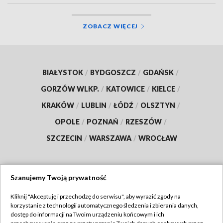
ZOBACZ WIĘCEJ
BIAŁYSTOK
/
BYDGOSZCZ
/
GDAŃSK
/
GORZÓW WLKP.
/
KATOWICE
/
KIELCE
/
KRAKÓW
/
LUBLIN
/
ŁÓDŹ
/
OLSZTYN
/
OPOLE
/
POZNAŃ
/
RZESZÓW
/
SZCZECIN
/
WARSZAWA
/
WROCŁAW
Szanujemy Twoją prywatność
Dołącz do nas:
Kliknij "Akceptuję i przechodzę do serwisu", aby wyrazić zgody na
korzystanie z technologii automatycznego śledzenia i zbierania danych,
TVP
dostęp do informacji na Twoim urządzeniu końcowym i ich