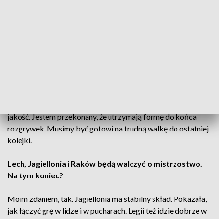
drużyny, umiejętnie zastawia się w polu karnym, ściąga na
siebie obrońców. Ostatecznie wygraliśmy z nimi wysoko, ale
najtrudniej było upilnować właśnie tego napastnika. Ogólnie
cała Jagiellonia ma bardzo duże atuty w ofensywie.
To właśnie mistrz Polski będzie najtrudniejszym
rywalem w obecnym wyścigu po tytuł?
Jagiellonia i Raków. Grają zupełnie inaczej, ale mają podobną
jakość. Jestem przekonany, że utrzymają formę do końca
rozgrywek. Musimy być gotowi na trudną walkę do ostatniej
kolejki.
Lech, Jagiellonia i Raków będą walczyć o mistrzostwo.
Na tym koniec?
Moim zdaniem, tak. Jagiellonia ma stabilny skład. Pokazała,
jak łączyć grę w lidze i w pucharach. Legii też idzie dobrze w