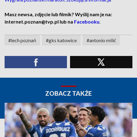
Masz newsa, zdjęcie lub filmik? Wyślij nam je na:
internet.poznan@tvp.pl lub na
Facebooku
.
#lech poznań
#gks katowice
#antonio milić
ZOBACZ TAKŻE