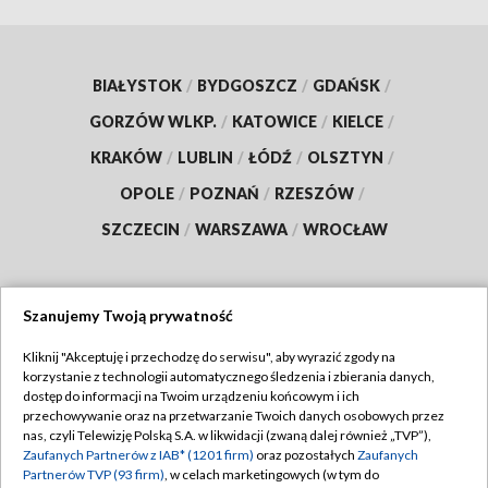
BIAŁYSTOK
/
BYDGOSZCZ
/
GDAŃSK
/
GORZÓW WLKP.
/
KATOWICE
/
KIELCE
/
KRAKÓW
/
LUBLIN
/
ŁÓDŹ
/
OLSZTYN
/
OPOLE
/
POZNAŃ
/
RZESZÓW
/
SZCZECIN
/
WARSZAWA
/
WROCŁAW
Szanujemy Twoją prywatność
Dołącz do nas:
Kliknij "Akceptuję i przechodzę do serwisu", aby wyrazić zgody na
korzystanie z technologii automatycznego śledzenia i zbierania danych,
TVP
dostęp do informacji na Twoim urządzeniu końcowym i ich
Abonament TVP
przechowywanie oraz na przetwarzanie Twoich danych osobowych przez
Regulamin TVP
nas, czyli Telewizję Polską S.A. w likwidacji (zwaną dalej również „TVP”),
Emisja w TVP
Zaufanych Partnerów z IAB* (1201 firm)
oraz pozostałych
Zaufanych
Polityka prywatności
Partnerów TVP (93 firm)
, w celach marketingowych (w tym do
Centrum informacji TVP