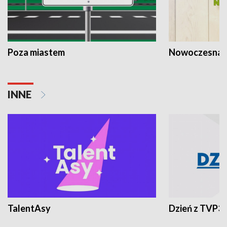
Poza miastem
Nowoczesna 
INNE
TalentAsy
Dzień z TVP3