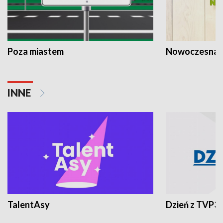
Poza miastem
Nowoczesna 
INNE
TalentAsy
Dzień z TVP3