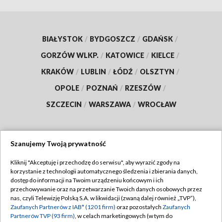
BIAŁYSTOK
/
BYDGOSZCZ
/
GDAŃSK
/
GORZÓW WLKP.
/
KATOWICE
/
KIELCE
/
KRAKÓW
/
LUBLIN
/
ŁÓDŹ
/
OLSZTYN
/
OPOLE
/
POZNAŃ
/
RZESZÓW
/
SZCZECIN
/
WARSZAWA
/
WROCŁAW
Szanujemy Twoją prywatność
Dołącz do nas:
Kliknij "Akceptuję i przechodzę do serwisu", aby wyrazić zgody na
korzystanie z technologii automatycznego śledzenia i zbierania danych,
TVP
dostęp do informacji na Twoim urządzeniu końcowym i ich
Abonament TVP
przechowywanie oraz na przetwarzanie Twoich danych osobowych przez
Regulamin TVP
nas, czyli Telewizję Polską S.A. w likwidacji (zwaną dalej również „TVP”),
Emisja w TVP
Zaufanych Partnerów z IAB* (1201 firm)
oraz pozostałych
Zaufanych
Polityka prywatności
Partnerów TVP (93 firm)
, w celach marketingowych (w tym do
Centrum informacji TVP