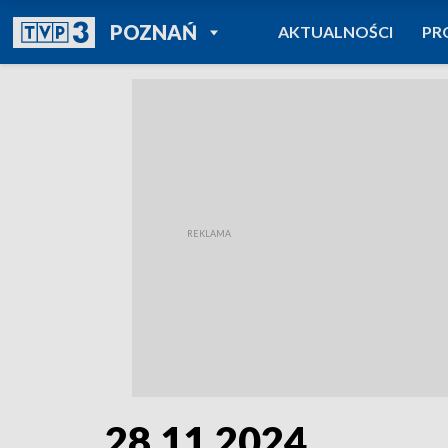
POWRÓT DO
POZNAŃ
AKTUALNOŚCI
PR
TVP REGIONY
28.11.2024