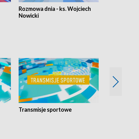
Rozmowa dnia - ks. Wojciech
Euro Fakty
Nowicki
Transmisje sportowe
Reportaże s