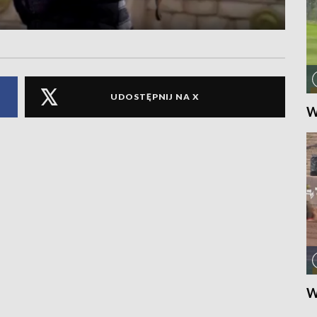
UDOSTĘPNIJ NA X
W
W