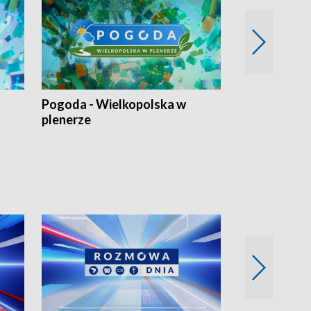
Pogoda - Wielkopolska w
Eko prognoza
plenerze