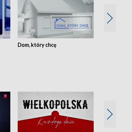
Dom, który chcę
Biznes Wielk