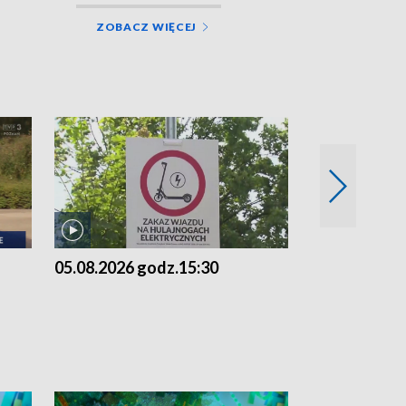
ZOBACZ WIĘCEJ
05.08.2026 godz.15:30
04.08.2026 g