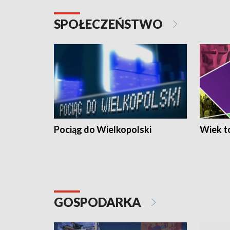
SPOŁECZEŃSTWO
Pociąg do Wielkopolski
Wiek to
GOSPODARKA