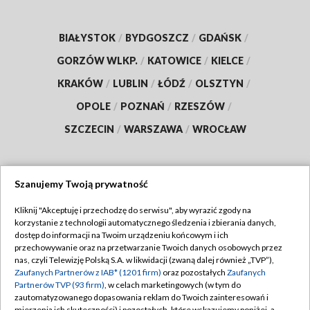
BIAŁYSTOK
/
BYDGOSZCZ
/
GDAŃSK
/
GORZÓW WLKP.
/
KATOWICE
/
KIELCE
/
KRAKÓW
/
LUBLIN
/
ŁÓDŹ
/
OLSZTYN
/
OPOLE
/
POZNAŃ
/
RZESZÓW
/
SZCZECIN
/
WARSZAWA
/
WROCŁAW
Szanujemy Twoją prywatność
Dołącz do nas:
Kliknij "Akceptuję i przechodzę do serwisu", aby wyrazić zgody na
korzystanie z technologii automatycznego śledzenia i zbierania danych,
TVP
dostęp do informacji na Twoim urządzeniu końcowym i ich
Abonament TVP
przechowywanie oraz na przetwarzanie Twoich danych osobowych przez
Regulamin TVP
nas, czyli Telewizję Polską S.A. w likwidacji (zwaną dalej również „TVP”),
Emisja w TVP
Polityka prywatności
Zaufanych Partnerów z IAB* (1201 firm)
oraz pozostałych
Zaufanych
Partnerów TVP (93 firm)
, w celach marketingowych (w tym do
Centrum informacji TVP
Moje zgody
zautomatyzowanego dopasowania reklam do Twoich zainteresowań i
mierzenia ich skuteczności) i pozostałych, które wskazujemy poniżej, a