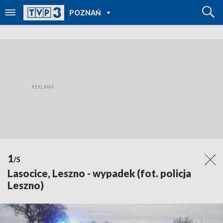
POWRÓT DO
POZNAŃ
TVP REGIONY
1
/5
Lasocice, Leszno - wypadek (fot. policja
Leszno)