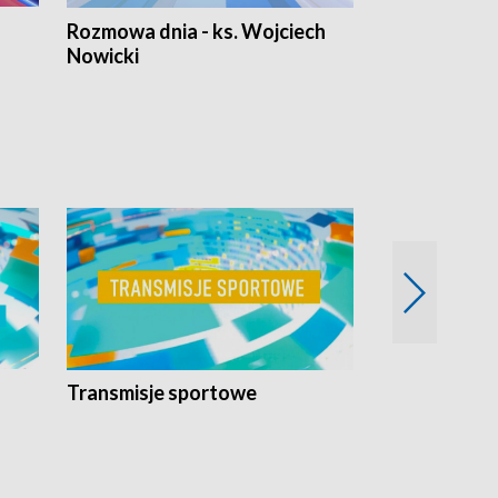
Rozmowa dnia - ks. Wojciech
Euro Fakty
Nowicki
Transmisje sportowe
Reportaże s