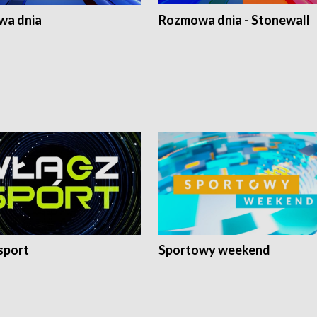
a dnia
Rozmowa dnia - Stonewall
sport
Sportowy weekend