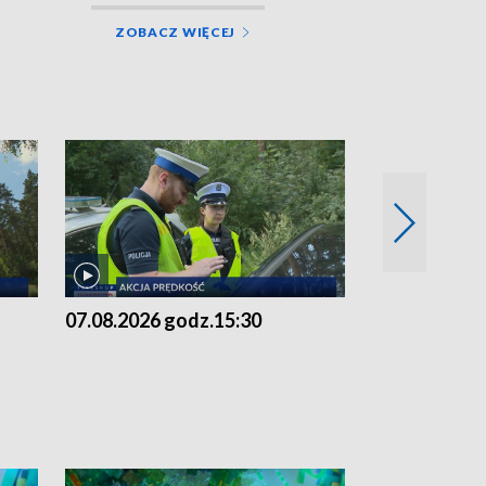
ZOBACZ WIĘCEJ
07.08.2026 godz.15:30
06.08.2026 g