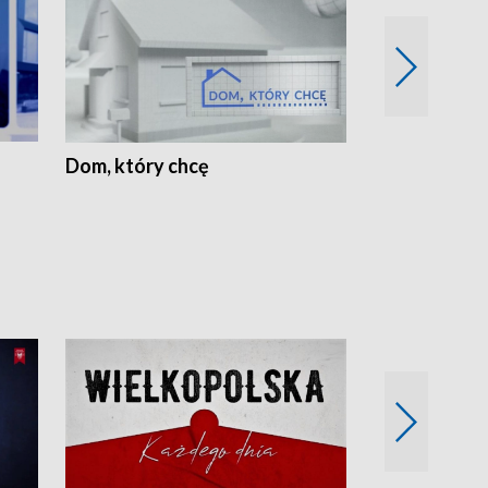
Dom, który chcę
Biznes Wielk