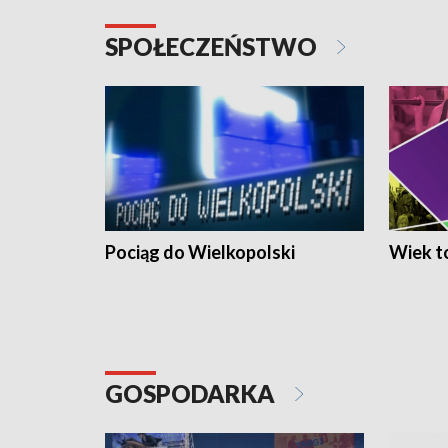
SPOŁECZEŃSTWO
Pociąg do Wielkopolski
Wiek to
GOSPODARKA