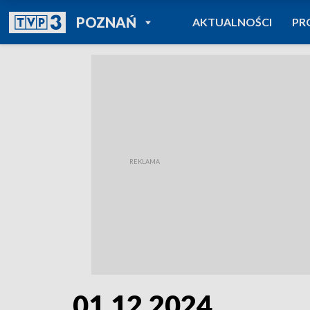
POWRÓT DO
POZNAŃ
AKTUALNOŚCI
PR
TVP REGIONY
01.12.2024