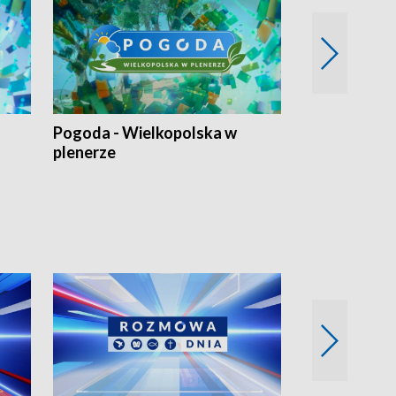
Pogoda - Wielkopolska w
Eko prognoza
plenerze