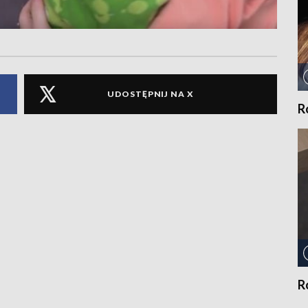
UDOSTĘPNIJ NA X
R
R