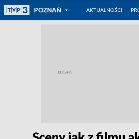
POWRÓT DO
POZNAŃ
AKTUALNOŚCI
PR
TVP REGIONY
Sceny jak z filmu a