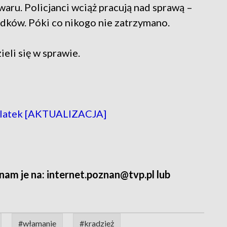
aru. Policjanci wciąż pracują nad sprawą –
iadków. Póki co nikogo nie zatrzymano.
eli się w sprawie.
32-latek [AKTUALIZACJA]
 nam je na: internet.poznan@tvp.pl lub
#włamanie
#kradzież