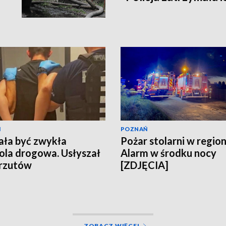
Ń
POZNAŃ
ała być zwykła
Pożar stolarni w region
ola drogowa. Usłyszał
Alarm w środku nocy
arzutów
[ZDJĘCIA]
ZOBACZ WIĘCEJ