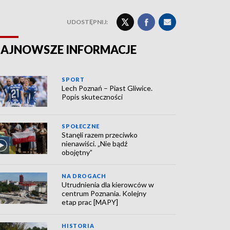
UDOSTĘPNIJ:
AJNOWSZE INFORMACJE
SPORT
Lech Poznań – Piast Gliwice.
Popis skuteczności
SPOŁECZNE
Stanęli razem przeciwko
nienawiści. „Nie bądź
obojętny”
NA DROGACH
Utrudnienia dla kierowców w
centrum Poznania. Kolejny
etap prac [MAPY]
HISTORIA