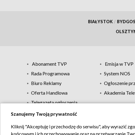
BIAŁYSTOK
/
BYDGO
OLSZTY
Abonament TVP
Emisja w TVP
Rada Programowa
System NOS
Biuro Reklamy
Ogłoszenie pr
Oferta Handlowa
Akademia Tele
Telegazeta ogłoszenia
Szanujemy Twoją prywatność
Regulamin TVP
Kliknij "Akceptuję i przechodzę do serwisu", aby wyrazić zg
końcowym i ich przechowywanie oraz na przetwarzanie Twoich