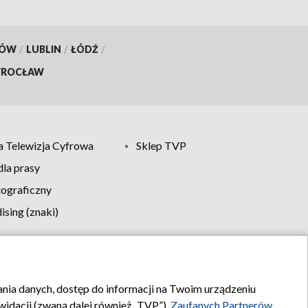
KÓW
/
LUBLIN
/
ŁÓDŹ
/
ROCŁAW
 Telewizja Cyfrowa
Sklep TVP
la prasy
tograficzny
sing (znaki)
klamy
Kontakt
rania danych, dostęp do informacji na Twoim urządzeniu
idacji (zwaną dalej również „TVP”),
Zaufanych Partnerów