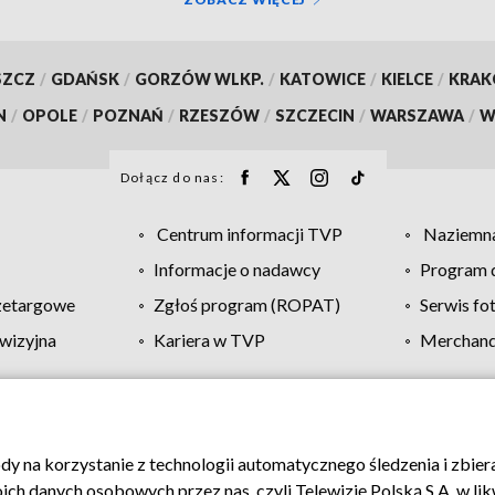
SZCZ
/
GDAŃSK
/
GORZÓW WLKP.
/
KATOWICE
/
KIELCE
/
KRA
N
/
OPOLE
/
POZNAŃ
/
RZESZÓW
/
SZCZECIN
/
WARSZAWA
/
W
Dołącz do nas:
Centrum informacji TVP
Naziemna
Informacje o nadawcy
Program d
zetargowe
Zgłoś program (ROPAT)
Serwis fo
wizyjna
Kariera w TVP
Merchandi
Polityka prywatności
Moje zgody
Pomoc
Biuro re
ody na korzystanie z technologii automatycznego śledzenia i zbie
 danych osobowych przez nas, czyli Telewizję Polską S.A. w likw