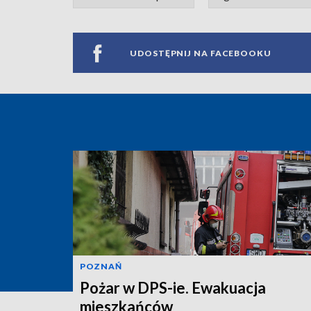
UDOSTĘPNIJ NA FACEBOOKU
POZNAŃ
Pożar w DPS-ie. Ewakuacja
mieszkańców