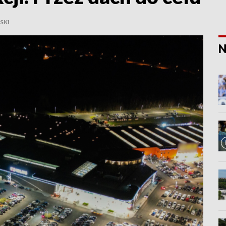
SKI
N