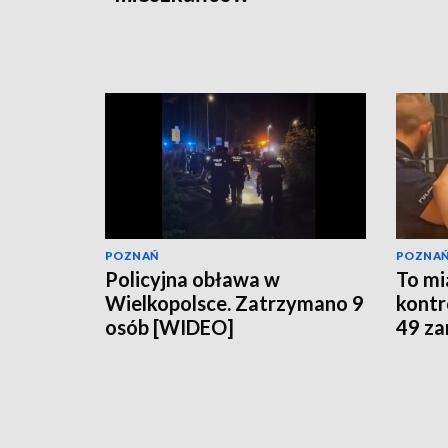
POZNAŃ
POZNA
Policyjna obława w
To mi
Wielkopolsce. Zatrzymano 9
kontr
osób [WIDEO]
49 z