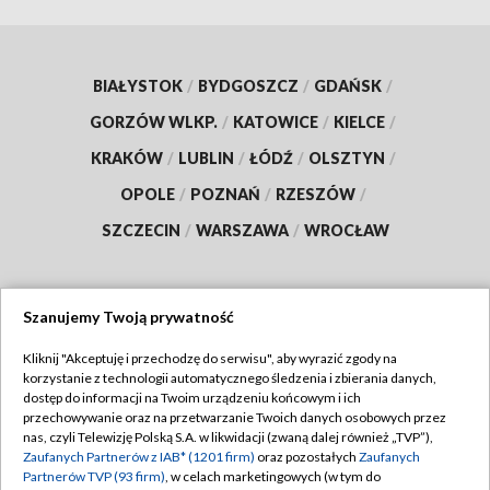
BIAŁYSTOK
/
BYDGOSZCZ
/
GDAŃSK
/
GORZÓW WLKP.
/
KATOWICE
/
KIELCE
/
KRAKÓW
/
LUBLIN
/
ŁÓDŹ
/
OLSZTYN
/
OPOLE
/
POZNAŃ
/
RZESZÓW
/
SZCZECIN
/
WARSZAWA
/
WROCŁAW
Szanujemy Twoją prywatność
Dołącz do nas:
Kliknij "Akceptuję i przechodzę do serwisu", aby wyrazić zgody na
korzystanie z technologii automatycznego śledzenia i zbierania danych,
TVP
dostęp do informacji na Twoim urządzeniu końcowym i ich
Abonament TVP
przechowywanie oraz na przetwarzanie Twoich danych osobowych przez
Regulamin TVP
nas, czyli Telewizję Polską S.A. w likwidacji (zwaną dalej również „TVP”),
Emisja w TVP
Zaufanych Partnerów z IAB* (1201 firm)
oraz pozostałych
Zaufanych
Polityka prywatności
Partnerów TVP (93 firm)
, w celach marketingowych (w tym do
Centrum informacji TVP