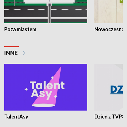
Poza miastem
Nowoczesna 
INNE
TalentAsy
Dzień z TVP3