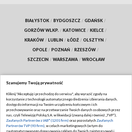
BIAŁYSTOK
/
BYDGOSZCZ
/
GDAŃSK
/
GORZÓW WLKP.
/
KATOWICE
/
KIELCE
/
KRAKÓW
/
LUBLIN
/
ŁÓDŹ
/
OLSZTYN
/
OPOLE
/
POZNAŃ
/
RZESZÓW
/
SZCZECIN
/
WARSZAWA
/
WROCŁAW
Szanujemy Twoją prywatność
Dołącz do nas:
Kliknij "Akceptuję i przechodzę do serwisu", aby wyrazić zgody na
korzystanie z technologii automatycznego śledzenia i zbierania danych,
TVP
dostęp do informacji na Twoim urządzeniu końcowym i ich
Abonament TVP
przechowywanie oraz na przetwarzanie Twoich danych osobowych przez
Regulamin TVP
nas, czyli Telewizję Polską S.A. w likwidacji (zwaną dalej również „TVP”),
Emisja w TVP
Polityka prywatności
Zaufanych Partnerów z IAB* (1201 firm)
oraz pozostałych
Zaufanych
Partnerów TVP (93 firm)
, w celach marketingowych (w tym do
Centrum informacji TVP
Moje zgody
zautomatyzowanego dopasowania reklam do Twoich zainteresowań i