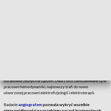
sprzętem o najnowszych parametrach.
Urządzenie
kosztowało ponad 3 mln zł.
Zakup urządzenia sfinansowano ze środków Ministerstwa
Zdrowia w kwocie blisko 3 mln zł, Urząd Marszałkowski
Województwa Wielkopolskiego przekazał blisko 149 tys.
złotych,
szpital ze środków własnych dołożył 11 tys. zł.
CZYTAJ TAKŻE:
Jest ich coraz mniej. Będzie gorzej?
Do czego służy angiograf?
Kaliski
szpital
jest już w posiadaniu trzech
ultranowoczesnych urządzeń. Dwa z nich zainstalowane są w
pracowni hemodynamiki, najnowszy trafi do nowo
utworzonej pracowni elektrofizjologii i elektroterapii.
Badanie
angiografem
pozwala wykryć wszelkie
nieprawidłowości na przebiegu naczyń krwionośnych