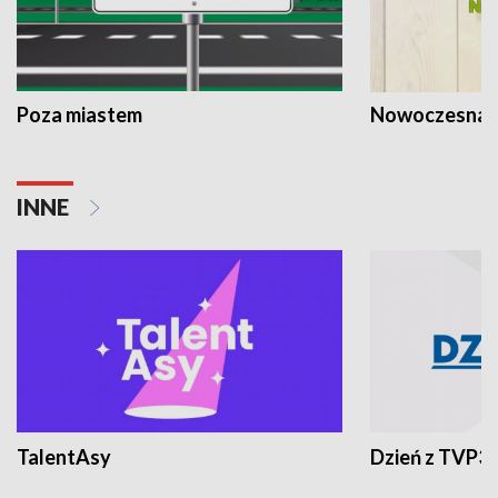
Poza miastem
Nowoczesna 
INNE
TalentAsy
Dzień z TVP3