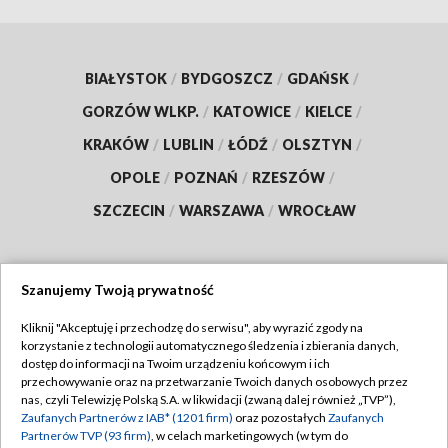
BIAŁYSTOK
/
BYDGOSZCZ
/
GDAŃSK
/
GORZÓW WLKP.
/
KATOWICE
/
KIELCE
/
KRAKÓW
/
LUBLIN
/
ŁÓDŹ
/
OLSZTYN
/
OPOLE
/
POZNAŃ
/
RZESZÓW
/
SZCZECIN
/
WARSZAWA
/
WROCŁAW
Szanujemy Twoją prywatność
Dołącz do nas:
Kliknij "Akceptuję i przechodzę do serwisu", aby wyrazić zgody na
korzystanie z technologii automatycznego śledzenia i zbierania danych,
TVP
dostęp do informacji na Twoim urządzeniu końcowym i ich
Abonament TVP
przechowywanie oraz na przetwarzanie Twoich danych osobowych przez
Regulamin TVP
nas, czyli Telewizję Polską S.A. w likwidacji (zwaną dalej również „TVP”),
Emisja w TVP
Zaufanych Partnerów z IAB* (1201 firm)
oraz pozostałych
Zaufanych
Polityka prywatności
Partnerów TVP (93 firm)
, w celach marketingowych (w tym do
Centrum informacji TVP