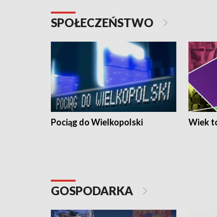
SPOŁECZEŃSTWO
Pociąg do Wielkopolski
Wiek to
GOSPODARKA