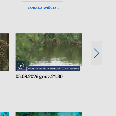
ZOBACZ WIĘCEJ
05.08.2026 godz.21:30
05.08.2026 g