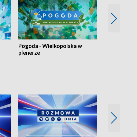
Pogoda - Wielkopolska w
Eko prognoza
plenerze