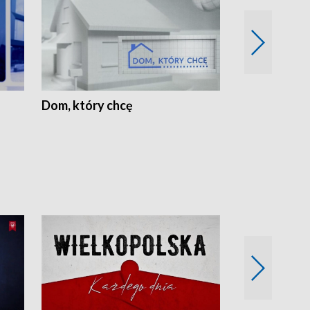
Dom, który chcę
Biznes Wielk