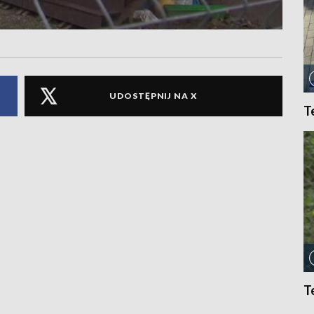
UDOSTĘPNIJ NA X
T
T