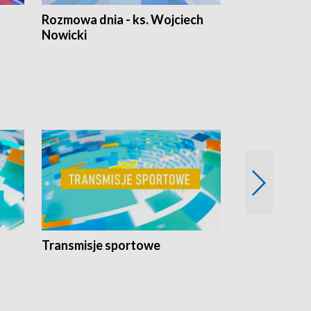
Rozmowa dnia - ks. Wojciech
Euro Fakty
Nowicki
Transmisje sportowe
Reportaże s