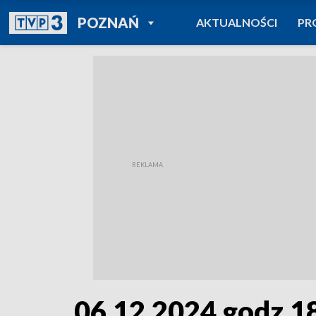
POWRÓT DO
POZNAŃ
AKTUALNOŚCI
PR
TVP REGIONY
06.12.2024 godz.1