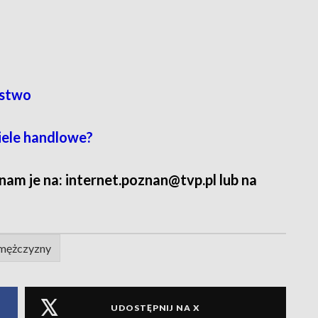
ustwo
iele handlowe?
 nam je na: internet.poznan@tvp.pl lub na
 mężczyzny
UDOSTĘPNIJ NA X