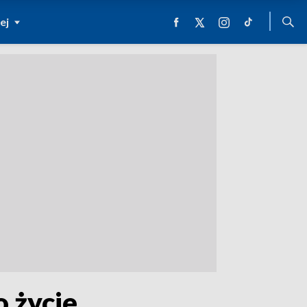
ej
 życie