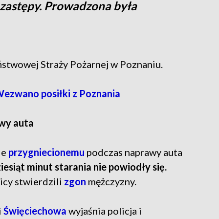
y zastępy. Prowadzona była
ństwowej Straży Pożarnej w Poznaniu.
Wezwano posiłki z Poznania
awy auta
ie
przygniecionemu
podczas naprawy auta
iesiąt minut starania nie powiodły się.
icy stwierdzili
zgon
mężczyzny.
i
Święciechowa
wyjaśnia policja i