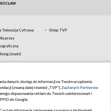
ROCŁAW
 Telewizja Cyfrowa
Sklep TVP
la prasy
tograficzny
sing (znaki)
klamy
Kontakt
rania danych, dostęp do informacji na Twoim urządzeniu
idacji (zwaną dalej również „TVP”),
Zaufanych Partnerów
anego dopasowania reklam do Twoich zainteresowań i
a PPID do Google.
”, w tym informacje zapisywane za pomocą technologii