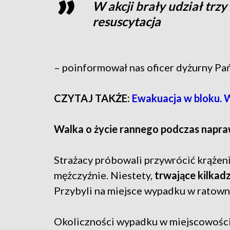
W akcji brały udział trz
resuscytacja
– poinformował nas oficer dyżurny Pa
CZYTAJ TAKŻE:
Ewakuacja w bloku. 
Walka o życie rannego podczas napr
Strażacy próbowali przywrócić krążen
mężczyźnie. Niestety,
trwające kilkadz
Przybyli na miejsce wypadku w ratown
Okoliczności wypadku w miejscowośc