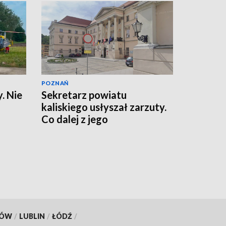
POZNAŃ
. Nie
Sekretarz powiatu
kaliskiego usłyszał zarzuty.
Co dalej z jego
stanowiskiem?
KÓW
/
LUBLIN
/
ŁÓDŹ
/