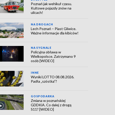
Poznań jak wehikuł czasu.
Kultowe pojazdy znów na
ulicach!
NA DROGACH
Lech Poznań – Piast Gliwice.
Ważne informacje dla kibiców!
NA SYGNALE
Policyjna obława w
Wielkopolsce. Zatrzymano 9
osób [WIDEO]
INNE
Wyniki LOTTO 08.08.2026.
Padła „szóstka”?
GOSPODARKA
Zmiana w poznańskiej
GDDKiA. Co dalej z drogą
S11? [WIDEO]