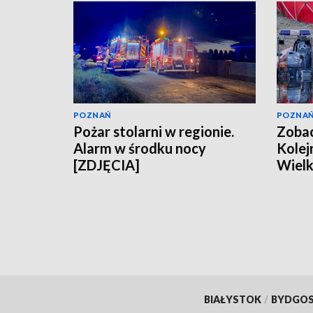
POZNAŃ
POZNA
Pożar stolarni w regionie.
Zobac
Alarm w środku nocy
Kolej
[ZDJĘCIA]
Wielk
BIAŁYSTOK
/
BYDGO