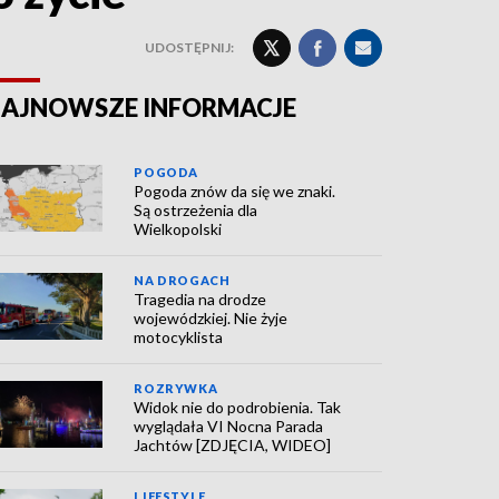
UDOSTĘPNIJ:
AJNOWSZE INFORMACJE
POGODA
Pogoda znów da się we znaki.
Są ostrzeżenia dla
Wielkopolski
NA DROGACH
Tragedia na drodze
wojewódzkiej. Nie żyje
motocyklista
ROZRYWKA
Widok nie do podrobienia. Tak
wyglądała VI Nocna Parada
Jachtów [ZDJĘCIA, WIDEO]
LIFESTYLE