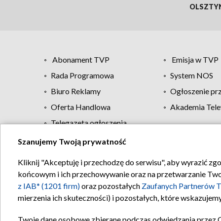
OLSZTY
Abonament TVP
Emisja w TVP
Rada Programowa
System NOS
Biuro Reklamy
Ogłoszenie pr
Oferta Handlowa
Akademia Tele
Telegazeta ogłoszenia
Szanujemy Twoją prywatność
Regulamin TVP
Kliknij "Akceptuję i przechodzę do serwisu", aby wyrazić zg
końcowym i ich przechowywanie oraz na przetwarzanie Twoich
z IAB* (1201 firm)
oraz pozostałych
Zaufanych Partnerów T
mierzenia ich skuteczności) i pozostałych, które wskazujemy
Twoje dane osobowe zbierane podczas odwiedzania przez 