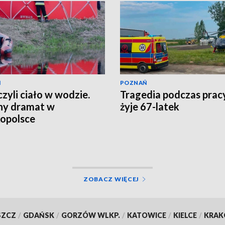
Ń
POZNAŃ
zyli ciało w wodzie.
Tragedia podczas pracy
ny dramat w
żyje 67-latek
opolsce
ZOBACZ WIĘCEJ
SZCZ
/
GDAŃSK
/
GORZÓW WLKP.
/
KATOWICE
/
KIELCE
/
KRA