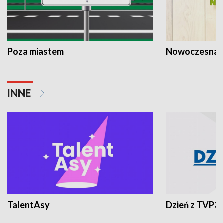
Poza miastem
Nowoczesna 
INNE
TalentAsy
Dzień z TVP3