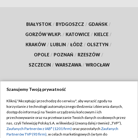
BIAŁYSTOK
/
BYDGOSZCZ
/
GDAŃSK
/
GORZÓW WLKP.
/
KATOWICE
/
KIELCE
/
KRAKÓW
/
LUBLIN
/
ŁÓDŹ
/
OLSZTYN
/
OPOLE
/
POZNAŃ
/
RZESZÓW
/
SZCZECIN
/
WARSZAWA
/
WROCŁAW
Szanujemy Twoją prywatność
Dołącz do nas:
Kliknij "Akceptuję i przechodzę do serwisu", aby wyrazić zgody na
korzystanie z technologii automatycznego śledzenia i zbierania danych,
TVP
dostęp do informacji na Twoim urządzeniu końcowym i ich
Abonament TVP
przechowywanie oraz na przetwarzanie Twoich danych osobowych przez
Regulamin TVP
nas, czyli Telewizję Polską S.A. w likwidacji (zwaną dalej również „TVP”),
Emisja w TVP
Zaufanych Partnerów z IAB* (1201 firm)
oraz pozostałych
Zaufanych
Polityka prywatności
Partnerów TVP (93 firm)
, w celach marketingowych (w tym do
Centrum informacji TVP