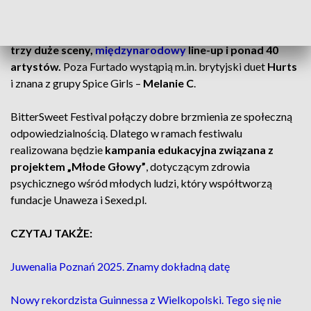
Organizator festiwalu, Good Taste Production, zapowiada
trzy duże sceny,
międzynarodowy
line-up i ponad 40
artystów.
Poza Furtado wystąpią m.in. brytyjski duet
Hurts
i znana z grupy Spice Girls –
Melanie C
.
BitterSweet Festival połączy dobre brzmienia ze społeczną
odpowiedzialnością. Dlatego w ramach festiwalu
realizowana będzie
kampania edukacyjna związana z
projektem „Młode Głowy”
, dotyczącym zdrowia
psychicznego wśród młodych ludzi, który współtworzą
fundacje Unaweza i Sexed.pl.
CZYTAJ TAKŻE:
Juwenalia Poznań 2025. Znamy dokładną datę
Nowy rekordzista Guinnessa z Wielkopolski. Tego się nie