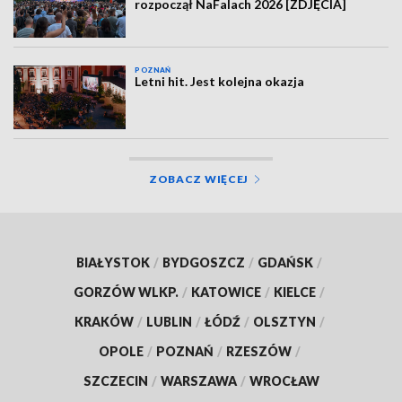
rozpoczął NaFalach 2026 [ZDJĘCIA]
POZNAŃ
Letni hit. Jest kolejna okazja
ZOBACZ WIĘCEJ
BIAŁYSTOK
/
BYDGOSZCZ
/
GDAŃSK
/
GORZÓW WLKP.
/
KATOWICE
/
KIELCE
/
KRAKÓW
/
LUBLIN
/
ŁÓDŹ
/
OLSZTYN
/
OPOLE
/
POZNAŃ
/
RZESZÓW
/
SZCZECIN
/
WARSZAWA
/
WROCŁAW