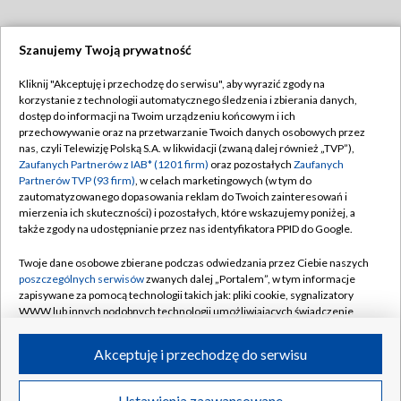
Szanujemy Twoją prywatność
Dołącz do nas:
Kliknij "Akceptuję i przechodzę do serwisu", aby wyrazić zgody na
korzystanie z technologii automatycznego śledzenia i zbierania danych,
TVP
dostęp do informacji na Twoim urządzeniu końcowym i ich
Abonament TVP
przechowywanie oraz na przetwarzanie Twoich danych osobowych przez
Regulamin TVP
nas, czyli Telewizję Polską S.A. w likwidacji (zwaną dalej również „TVP”),
Emisja w TVP
Polityka prywatności
Zaufanych Partnerów z IAB* (1201 firm)
oraz pozostałych
Zaufanych
Partnerów TVP (93 firm)
, w celach marketingowych (w tym do
Centrum informacji TVP
Moje zgody
zautomatyzowanego dopasowania reklam do Twoich zainteresowań i
mierzenia ich skuteczności) i pozostałych, które wskazujemy poniżej, a
Naziemna Telewizja Cyfrowa
Pomoc
także zgody na udostępnianie przez nas identyfikatora PPID do Google.
Sklep TVP
Biuro reklamy
Twoje dane osobowe zbierane podczas odwiedzania przez Ciebie naszych
Rada Programowa
Kontakt
poszczególnych serwisów
zwanych dalej „Portalem”, w tym informacje
zapisywane za pomocą technologii takich jak: pliki cookie, sygnalizatory
System NOS
WWW lub innych podobnych technologii umożliwiających świadczenie
dopasowanych i bezpiecznych usług, personalizację treści oraz reklam,
Informacje o nadawcy
Kanały
udostępnianie funkcji mediów społecznościowych oraz analizowanie
Akceptuję i przechodzę do serwisu
ruchu w Internecie.
Program dla prasy
©2026 Telewizja Polska S.A. w likwidacji
Biuro Reklamy
Twoje dane osobowe zbierane podczas odwiedzania przez Ciebie
Ustawienia zaawansowane