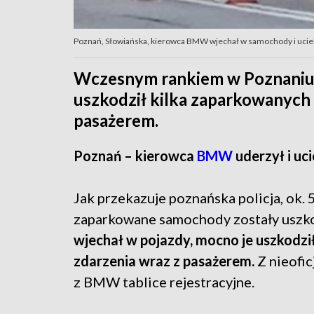
Poznań, Słowiańska, kierowca BMW wjechał w samochody i ucie
Wczesnym rankiem w Poznaniu p
uszkodził kilka zaparkowanych
pasażerem.
Poznań – kierowca
BMW
uderzył i uc
Jak przekazuje poznańska policja, ok. 
zaparkowane samochody zostały uszk
wjechał w pojazdy, mocno je uszkodził 
zdarzenia wraz z pasażerem.
Z nieofic
z BMW tablice rejestracyjne.