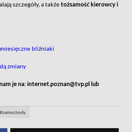
talają szczegóły, a także
tożsamość kierowcy i
miesięczne bliźniaki
ędą zmiany
 nam je na: internet.poznan@tvp.pl lub
#samochody