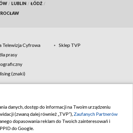
KÓW
/
LUBLIN
/
ŁÓDŹ
/
ROCŁAW
 Telewizja Cyfrowa
Sklep TVP
la prasy
tograficzny
sing (znaki)
klamy
Kontakt
rania danych, dostęp do informacji na Twoim urządzeniu
idacji (zwaną dalej również „TVP”),
Zaufanych Partnerów
anego dopasowania reklam do Twoich zainteresowań i
a PPID do Google.