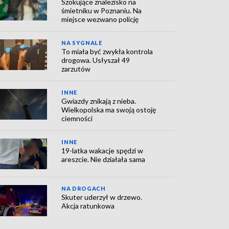
Szokujące znalezisko na
śmietniku w Poznaniu. Na
miejsce wezwano policję
NA SYGNALE
To miała być zwykła kontrola
drogowa. Usłyszał 49
zarzutów
INNE
Gwiazdy znikają z nieba.
Wielkopolska ma swoją ostoję
ciemności
INNE
19-latka wakacje spędzi w
areszcie. Nie działała sama
NA DROGACH
Skuter uderzył w drzewo.
Akcja ratunkowa