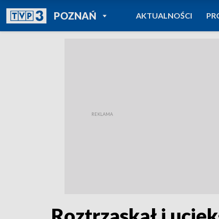
POWRÓT DO
POZNAŃ
AKTUALNOŚCI
PR
TVP REGIONY
Roztrzaskał i ucie