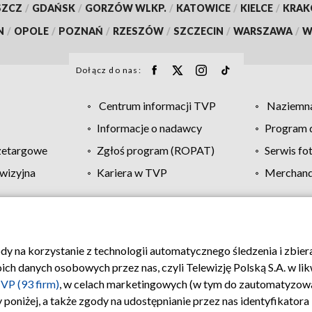
SZCZ
/
GDAŃSK
/
GORZÓW WLKP.
/
KATOWICE
/
KIELCE
/
KRA
N
/
OPOLE
/
POZNAŃ
/
RZESZÓW
/
SZCZECIN
/
WARSZAWA
/
W
Dołącz do nas:
Centrum informacji TVP
Naziemna
Informacje o nadawcy
Program d
zetargowe
Zgłoś program (ROPAT)
Serwis fo
wizyjna
Kariera w TVP
Merchandi
Polityka prywatności
Moje zgody
Pomoc
Biuro re
ody na korzystanie z technologii automatycznego śledzenia i zbie
 danych osobowych przez nas, czyli Telewizję Polską S.A. w likw
VP (93 firm)
, w celach marketingowych (w tym do zautomatyzow
 poniżej, a także zgody na udostępnianie przez nas identyfikator