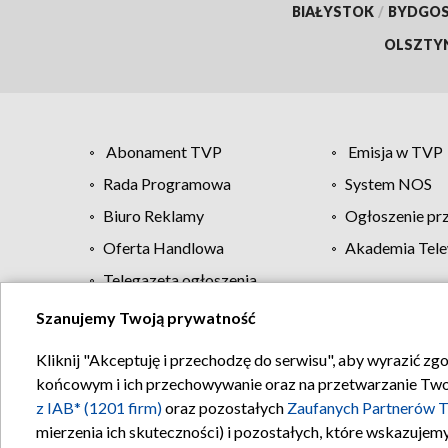
BIAŁYSTOK
/
BYDGO
OLSZTY
Abonament TVP
Emisja w TVP
Rada Programowa
System NOS
Biuro Reklamy
Ogłoszenie pr
Oferta Handlowa
Akademia Tele
Telegazeta ogłoszenia
Szanujemy Twoją prywatność
Regulamin TVP
Kliknij "Akceptuję i przechodzę do serwisu", aby wyrazić zg
końcowym i ich przechowywanie oraz na przetwarzanie Twoich
z IAB* (1201 firm)
oraz pozostałych
Zaufanych Partnerów T
mierzenia ich skuteczności) i pozostałych, które wskazujemy