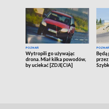
POZNAŃ
POZNA
Wytropili go używając
Będą 
drona. Miał kilka powodów,
przez
by uciekać [ZDJĘCIA]
Szybk