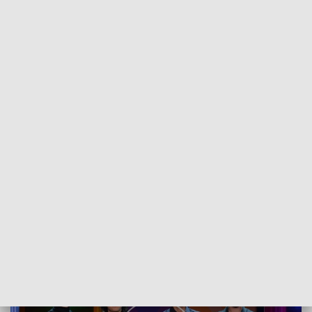
POWRÓT DO
POZNAŃ
TVP REGIONY
Tułacze
2024-12-15