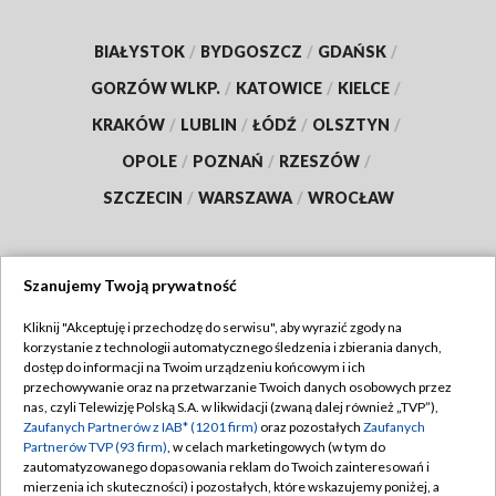
BIAŁYSTOK
/
BYDGOSZCZ
/
GDAŃSK
/
GORZÓW WLKP.
/
KATOWICE
/
KIELCE
/
KRAKÓW
/
LUBLIN
/
ŁÓDŹ
/
OLSZTYN
/
OPOLE
/
POZNAŃ
/
RZESZÓW
/
SZCZECIN
/
WARSZAWA
/
WROCŁAW
Szanujemy Twoją prywatność
Dołącz do nas:
Kliknij "Akceptuję i przechodzę do serwisu", aby wyrazić zgody na
korzystanie z technologii automatycznego śledzenia i zbierania danych,
TVP
dostęp do informacji na Twoim urządzeniu końcowym i ich
Abonament TVP
przechowywanie oraz na przetwarzanie Twoich danych osobowych przez
Regulamin TVP
nas, czyli Telewizję Polską S.A. w likwidacji (zwaną dalej również „TVP”),
Emisja w TVP
Polityka prywatności
Zaufanych Partnerów z IAB* (1201 firm)
oraz pozostałych
Zaufanych
Partnerów TVP (93 firm)
, w celach marketingowych (w tym do
Centrum informacji TVP
Moje zgody
zautomatyzowanego dopasowania reklam do Twoich zainteresowań i
mierzenia ich skuteczności) i pozostałych, które wskazujemy poniżej, a
Naziemna Telewizja Cyfrowa