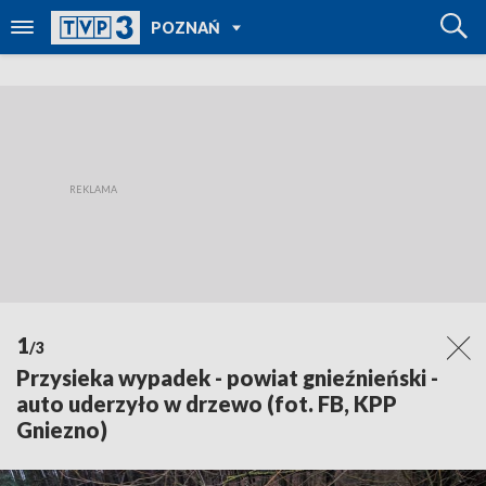
POWRÓT DO
POZNAŃ
TVP REGIONY
1
/3
Przysieka wypadek - powiat gnieźnieński -
auto uderzyło w drzewo (fot. FB, KPP
Gniezno)