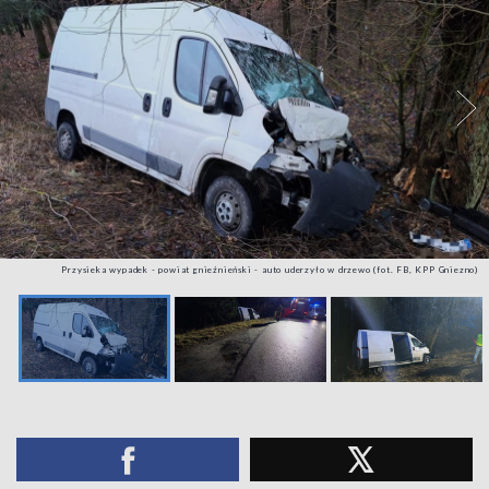
Przysieka wypadek - powiat gnieźnieński - auto uderzyło w drzewo (fot. FB, KPP Gniezno)