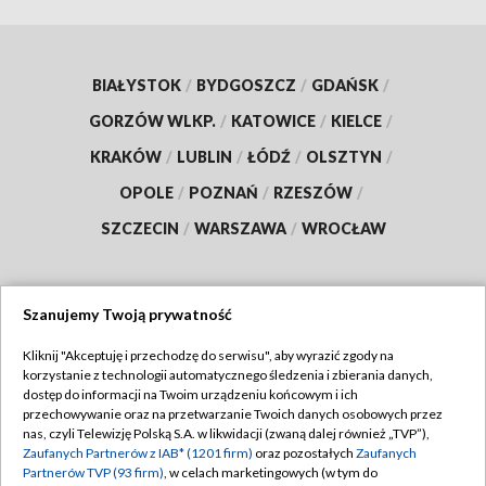
BIAŁYSTOK
/
BYDGOSZCZ
/
GDAŃSK
/
GORZÓW WLKP.
/
KATOWICE
/
KIELCE
/
KRAKÓW
/
LUBLIN
/
ŁÓDŹ
/
OLSZTYN
/
OPOLE
/
POZNAŃ
/
RZESZÓW
/
SZCZECIN
/
WARSZAWA
/
WROCŁAW
Szanujemy Twoją prywatność
Dołącz do nas:
Kliknij "Akceptuję i przechodzę do serwisu", aby wyrazić zgody na
korzystanie z technologii automatycznego śledzenia i zbierania danych,
TVP
dostęp do informacji na Twoim urządzeniu końcowym i ich
Abonament TVP
przechowywanie oraz na przetwarzanie Twoich danych osobowych przez
Regulamin TVP
nas, czyli Telewizję Polską S.A. w likwidacji (zwaną dalej również „TVP”),
Emisja w TVP
Polityka prywatności
Zaufanych Partnerów z IAB* (1201 firm)
oraz pozostałych
Zaufanych
Partnerów TVP (93 firm)
, w celach marketingowych (w tym do
Centrum informacji TVP