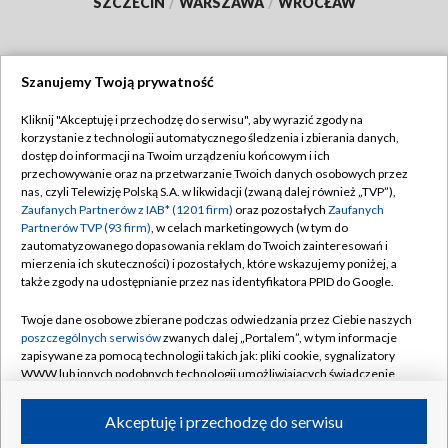
SZCZECIN
/
WARSZAWA
/
WROCŁAW
Szanujemy Twoją prywatność
Dołącz do nas:
Kliknij "Akceptuję i przechodzę do serwisu", aby wyrazić zgody na
korzystanie z technologii automatycznego śledzenia i zbierania danych,
TVP
dostęp do informacji na Twoim urządzeniu końcowym i ich
Abonament TVP
przechowywanie oraz na przetwarzanie Twoich danych osobowych przez
Regulamin TVP
nas, czyli Telewizję Polską S.A. w likwidacji (zwaną dalej również „TVP”),
Emisja w TVP
Polityka prywatności
Zaufanych Partnerów z IAB* (1201 firm)
oraz pozostałych
Zaufanych
Partnerów TVP (93 firm)
, w celach marketingowych (w tym do
Centrum informacji TVP
Moje zgody
zautomatyzowanego dopasowania reklam do Twoich zainteresowań i
mierzenia ich skuteczności) i pozostałych, które wskazujemy poniżej, a
Naziemna Telewizja Cyfrowa
Pomoc
także zgody na udostępnianie przez nas identyfikatora PPID do Google.
Sklep TVP
Biuro reklamy
Twoje dane osobowe zbierane podczas odwiedzania przez Ciebie naszych
Rada Programowa
Kontakt
poszczególnych serwisów
zwanych dalej „Portalem”, w tym informacje
zapisywane za pomocą technologii takich jak: pliki cookie, sygnalizatory
System NOS
WWW lub innych podobnych technologii umożliwiających świadczenie
dopasowanych i bezpiecznych usług, personalizację treści oraz reklam,
Informacje o nadawcy
Kanały
udostępnianie funkcji mediów społecznościowych oraz analizowanie
Akceptuję i przechodzę do serwisu
ruchu w Internecie.
Program dla prasy