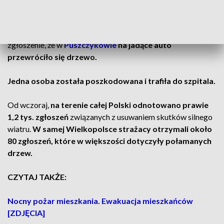
Puszczykowo: drzewo spadło na jadącego auto
W związku z silnym wiatrem wielkopolscy strażacy otrzymali
zgłoszenie, że w
Puszczykowie
na jadące auto
przewróciło się drzewo.
Jedna osoba została poszkodowana i trafiła do szpitala.
Od wczoraj,
na terenie całej Polski odnotowano prawie
1,2 tys. zgłoszeń
związanych z usuwaniem skutków silnego
wiatru.
W samej Wielkopolsce strażacy otrzymali około
80 zgłoszeń, które w większości dotyczyły połamanych
drzew.
CZYTAJ TAKŻE:
Nocny pożar mieszkania. Ewakuacja mieszkańców
[ZDJĘCIA]