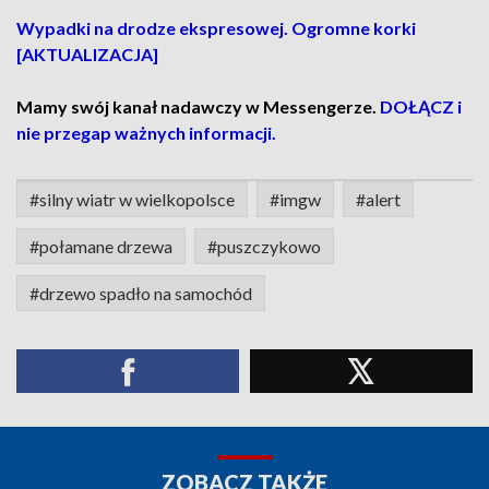
Wypadki na drodze ekspresowej. Ogromne korki
[AKTUALIZACJA]
Mamy swój kanał nadawczy w Messengerze.
DOŁĄCZ i
nie przegap ważnych informacji.
#silny wiatr w wielkopolsce
#imgw
#alert
#połamane drzewa
#puszczykowo
#drzewo spadło na samochód
ZOBACZ TAKŻE