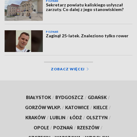
POZNAŃ
Sekretarz powiatu kaliskiego usłyszał
zarzuty. Co dalej z jego stanowiskiem?
POZNAŃ
Zaginął 25-latek. Znaleziono tylko rower
ZOBACZ WIĘCEJ
BIAŁYSTOK
/
BYDGOSZCZ
/
GDAŃSK
/
GORZÓW WLKP.
/
KATOWICE
/
KIELCE
/
KRAKÓW
/
LUBLIN
/
ŁÓDŹ
/
OLSZTYN
/
OPOLE
/
POZNAŃ
/
RZESZÓW
/