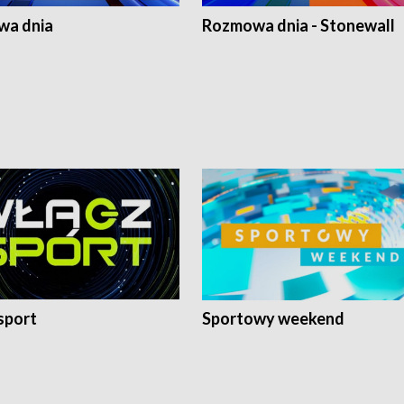
a dnia
Rozmowa dnia - Stonewall
sport
Sportowy weekend