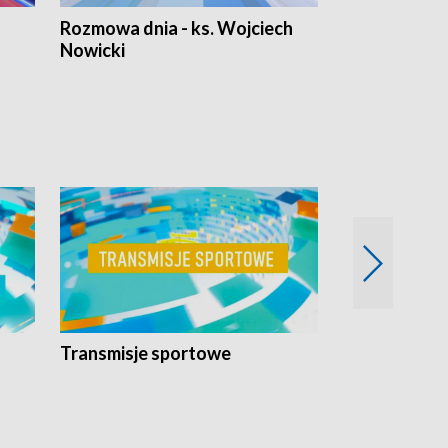
Rozmowa dnia - ks. Wojciech
Euro Fakty
Nowicki
Transmisje sportowe
Reportaże s