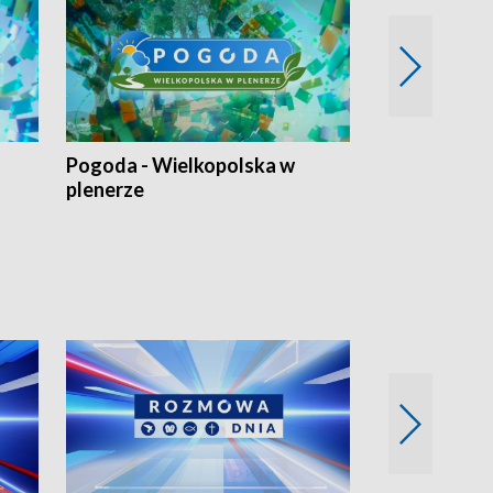
Pogoda - Wielkopolska w
Eko prognoza
plenerze