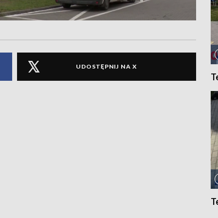
UDOSTĘPNIJ NA X
T
T