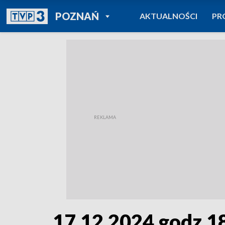
POWRÓT DO
POZNAŃ
AKTUALNOŚCI
PR
TVP REGIONY
17.12.2024 godz.1