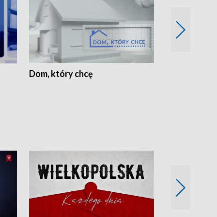
Dom, który chcę
Biznes Wielk