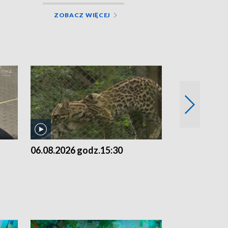
ZOBACZ WIĘCEJ
06.08.2026 godz.15:30
05.08.2026 g