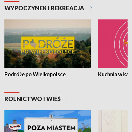
WYPOCZYNEK I REKREACJA
Podróże po Wielkopolsce
Kuchnia w ka
ROLNICTWO I WIEŚ