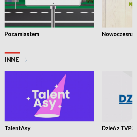
Poza miastem
Nowoczesna 
INNE
TalentAsy
Dzień z TVP3