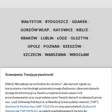
BIAŁYSTOK
/
BYDGOSZCZ
/
GDAŃSK
/
GORZÓW WLKP.
/
KATOWICE
/
KIELCE
/
KRAKÓW
/
LUBLIN
/
ŁÓDŹ
/
OLSZTYN
/
OPOLE
/
POZNAŃ
/
RZESZÓW
/
SZCZECIN
/
WARSZAWA
/
WROCŁAW
Szanujemy Twoją prywatność
Dołącz do nas:
Kliknij "Akceptuję i przechodzę do serwisu", aby wyrazić zgody na
korzystanie z technologii automatycznego śledzenia i zbierania danych,
TVP
dostęp do informacji na Twoim urządzeniu końcowym i ich
Abonament TVP
przechowywanie oraz na przetwarzanie Twoich danych osobowych przez
Regulamin TVP
nas, czyli Telewizję Polską S.A. w likwidacji (zwaną dalej również „TVP”),
Emisja w TVP
Zaufanych Partnerów z IAB* (1201 firm)
oraz pozostałych
Zaufanych
Polityka prywatności
Partnerów TVP (93 firm)
, w celach marketingowych (w tym do