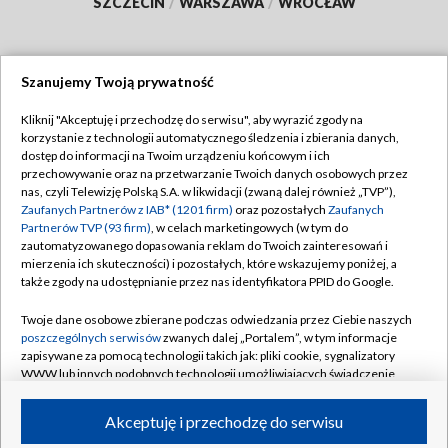
SZCZECIN
/
WARSZAWA
/
WROCŁAW
Szanujemy Twoją prywatność
Dołącz do nas:
Kliknij "Akceptuję i przechodzę do serwisu", aby wyrazić zgody na
korzystanie z technologii automatycznego śledzenia i zbierania danych,
TVP
dostęp do informacji na Twoim urządzeniu końcowym i ich
Abonament TVP
przechowywanie oraz na przetwarzanie Twoich danych osobowych przez
Regulamin TVP
nas, czyli Telewizję Polską S.A. w likwidacji (zwaną dalej również „TVP”),
Emisja w TVP
Polityka prywatności
Zaufanych Partnerów z IAB* (1201 firm)
oraz pozostałych
Zaufanych
Partnerów TVP (93 firm)
, w celach marketingowych (w tym do
Centrum informacji TVP
Moje zgody
zautomatyzowanego dopasowania reklam do Twoich zainteresowań i
mierzenia ich skuteczności) i pozostałych, które wskazujemy poniżej, a
Naziemna Telewizja Cyfrowa
Pomoc
także zgody na udostępnianie przez nas identyfikatora PPID do Google.
Sklep TVP
Biuro reklamy
Twoje dane osobowe zbierane podczas odwiedzania przez Ciebie naszych
Rada Programowa
Kontakt
poszczególnych serwisów
zwanych dalej „Portalem”, w tym informacje
zapisywane za pomocą technologii takich jak: pliki cookie, sygnalizatory
System NOS
WWW lub innych podobnych technologii umożliwiających świadczenie
dopasowanych i bezpiecznych usług, personalizację treści oraz reklam,
Informacje o nadawcy
Kanały
udostępnianie funkcji mediów społecznościowych oraz analizowanie
Akceptuję i przechodzę do serwisu
ruchu w Internecie.
Program dla prasy