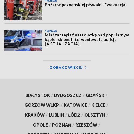
POZNAŃ
Pożar w poznańskiej pływalni. Ewakuacja
POZNAŃ
Miał zaczepiać nastolatkę nad popularnym
kąpieliskiem. Interweniowała policja
[AKTUALIZACJA]
ZOBACZ WIĘCEJ
BIAŁYSTOK
/
BYDGOSZCZ
/
GDAŃSK
/
GORZÓW WLKP.
/
KATOWICE
/
KIELCE
/
KRAKÓW
/
LUBLIN
/
ŁÓDŹ
/
OLSZTYN
/
OPOLE
/
POZNAŃ
/
RZESZÓW
/