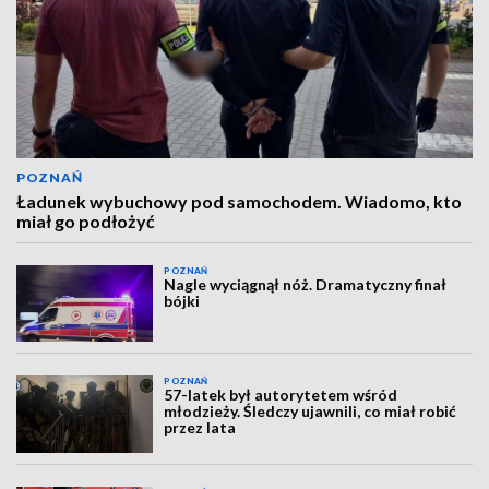
POZNAŃ
Ładunek wybuchowy pod samochodem. Wiadomo, kto
miał go podłożyć
POZNAŃ
Nagle wyciągnął nóż. Dramatyczny finał
bójki
POZNAŃ
57-latek był autorytetem wśród
młodzieży. Śledczy ujawnili, co miał robić
przez lata