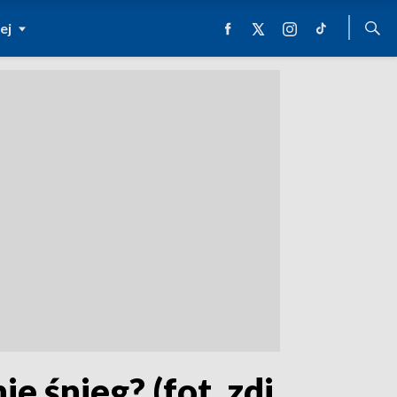
ej
 śnieg? (fot. zdj.