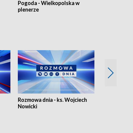
Pogoda - Wielkopolska w
Eko prognoza
plenerze
Rozmowa dnia - ks. Wojciech
Euro Fakty
Nowicki