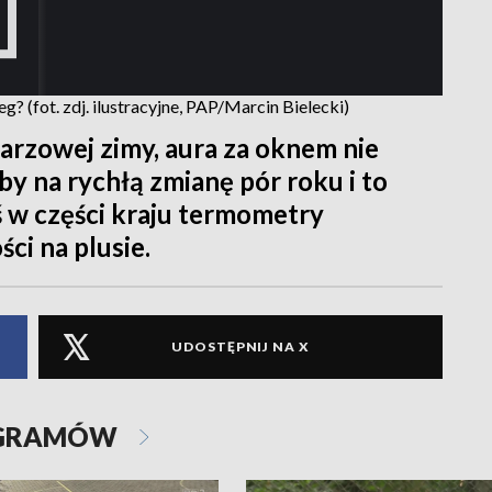
? (fot. zdj. ilustracyjne, PAP/Marcin Bielecki)
arzowej zimy, aura za oknem nie
y na rychłą zmianę pór roku i to
ś w części kraju termometry
i na plusie.
UDOSTĘPNIJ NA X
OGRAMÓW