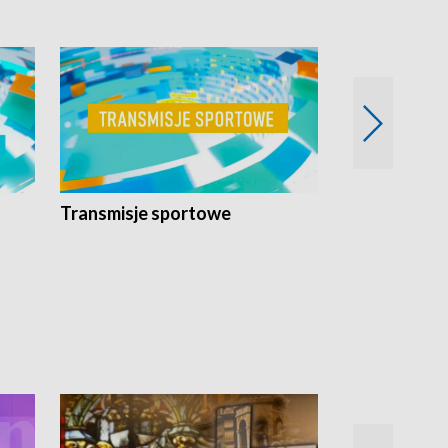
Transmisje sportowe
Reportaże s