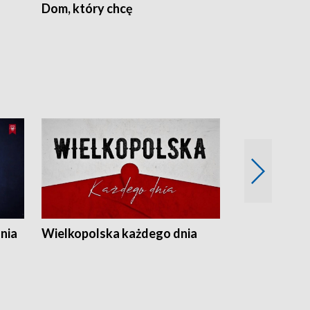
Dom, który chcę
Biznes Wielk
nia
Wielkopolska każdego dnia
Rozmowy z m