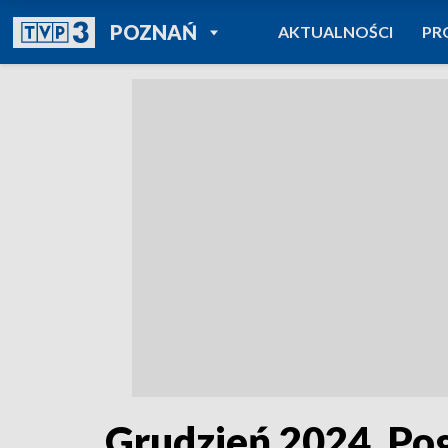
POWRÓT DO
POZNAŃ
AKTUALNOŚCI
PR
TVP REGIONY
Grudzień 2024. Pogo