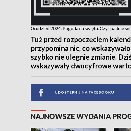
Grudzień 2024. Pogoda na święta. Czy spadnie śnieg
Tuż przed rozpoczęciem kalend
przypomina nic, co wskazywałob
szybko nie ulegnie zmianie. Dzi
wskazywały dwucyfrowe wartośc
UDOSTĘPNIJ NA FACEBOOKU
NAJNOWSZE WYDANIA PR