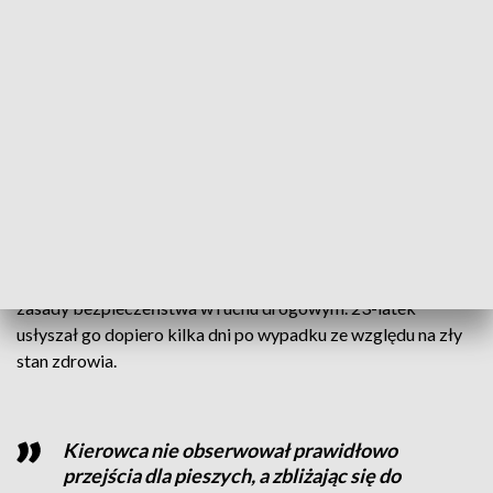
na miejscu wypadku.
Kierowca był trzeźwy. Przebieg dramatu nagrała kamera
monitoringu zamontowana na budynku posterunku policji w
Gołuchowie.
CZYTAJ TEŻ:
Karambol w Poznaniu. Trwa akcja służb
Zarzuty dla 23-letniego kierowcy
Mężczyźnie postawiono zarzut nieumyślnego naruszenia
zasady bezpieczeństwa w ruchu drogowym. 23-latek
usłyszał go dopiero kilka dni po wypadku ze względu na zły
stan zdrowia.
Kierowca nie obserwował prawidłowo
przejścia dla pieszych, a zbliżając się do