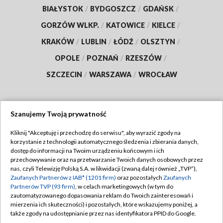
BIAŁYSTOK
/
BYDGOSZCZ
/
GDAŃSK
/
GORZÓW WLKP.
/
KATOWICE
/
KIELCE
/
KRAKÓW
/
LUBLIN
/
ŁÓDŹ
/
OLSZTYN
/
OPOLE
/
POZNAŃ
/
RZESZÓW
/
SZCZECIN
/
WARSZAWA
/
WROCŁAW
Szanujemy Twoją prywatność
Dołącz do nas:
Kliknij "Akceptuję i przechodzę do serwisu", aby wyrazić zgody na
korzystanie z technologii automatycznego śledzenia i zbierania danych,
TVP
dostęp do informacji na Twoim urządzeniu końcowym i ich
Abonament TVP
przechowywanie oraz na przetwarzanie Twoich danych osobowych przez
Regulamin TVP
nas, czyli Telewizję Polską S.A. w likwidacji (zwaną dalej również „TVP”),
Emisja w TVP
Polityka prywatności
Zaufanych Partnerów z IAB* (1201 firm)
oraz pozostałych
Zaufanych
Partnerów TVP (93 firm)
, w celach marketingowych (w tym do
Centrum informacji TVP
Moje zgody
zautomatyzowanego dopasowania reklam do Twoich zainteresowań i
mierzenia ich skuteczności) i pozostałych, które wskazujemy poniżej, a
Naziemna Telewizja Cyfrowa
Pomoc
także zgody na udostępnianie przez nas identyfikatora PPID do Google.