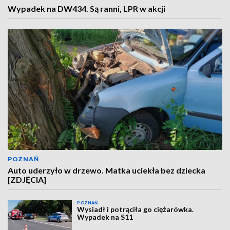
Wypadek na DW434. Są ranni, LPR w akcji
POZNAŃ
Auto uderzyło w drzewo. Matka uciekła bez dziecka
[ZDJĘCIA]
POZNAŃ
Wysiadł i potrąciła go ciężarówka.
Wypadek na S11