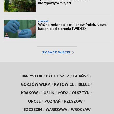
nietypowym miejscu
POZNAŃ
Ważna zmiana dla milionów Polek. Nowe
badanie od sierpnia [WIDEO]
ZOBACZ WIĘCEJ
BIAŁYSTOK
/
BYDGOSZCZ
/
GDAŃSK
/
GORZÓW WLKP.
/
KATOWICE
/
KIELCE
/
KRAKÓW
/
LUBLIN
/
ŁÓDŹ
/
OLSZTYN
/
OPOLE
/
POZNAŃ
/
RZESZÓW
/
SZCZECIN
/
WARSZAWA
/
WROCŁAW