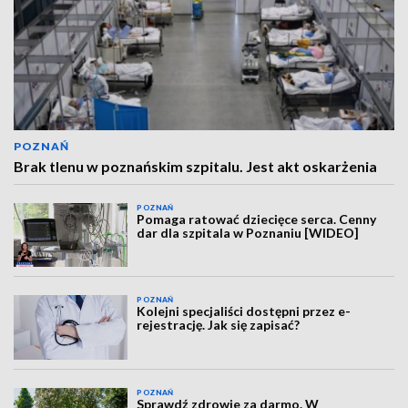
POZNAŃ
Brak tlenu w poznańskim szpitalu. Jest akt oskarżenia
POZNAŃ
Pomaga ratować dziecięce serca. Cenny
dar dla szpitala w Poznaniu [WIDEO]
POZNAŃ
Kolejni specjaliści dostępni przez e-
rejestrację. Jak się zapisać?
POZNAŃ
Sprawdź zdrowie za darmo. W