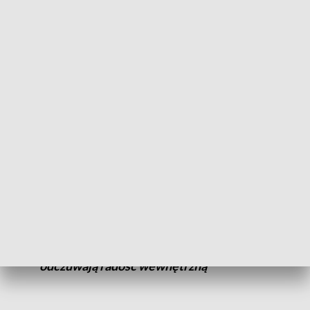
– wylicza psycholog.
Duchowni podkreślają, że warto zwrócić uwagę także na sens
świąt.
Jeśli oderwiesz świętowanie od
duchowości, to właśnie z tym się to wiąże.
Jeśli nie masz miłości wewnętrznej, to
musisz ją znaleźć na zewnątrz w
prezentach, choinkach przygotowaniach
jedzeniu. Prawdziwi chrześcijanie
odczuwają radość wewnętrzną