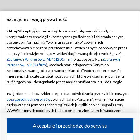
Szanujemy Twoją prywatność
Dołącz do nas:
Kliknij "Akceptuję i przechodzę do serwisu", aby wyrazić zgody na
korzystanie z technologii automatycznego śledzenia i zbierania danych,
TVP
dostęp do informacji na Twoim urządzeniu końcowym i ich
Abonament TVP
przechowywanie oraz na przetwarzanie Twoich danych osobowych przez
Regulamin TVP
nas, czyli Telewizję Polską S.A. w likwidacji (zwaną dalej również „TVP”),
Emisja w TVP
Polityka prywatności
Zaufanych Partnerów z IAB* (1201 firm)
oraz pozostałych
Zaufanych
Partnerów TVP (93 firm)
, w celach marketingowych (w tym do
Centrum informacji TVP
Moje zgody
zautomatyzowanego dopasowania reklam do Twoich zainteresowań i
mierzenia ich skuteczności) i pozostałych, które wskazujemy poniżej, a
Naziemna Telewizja Cyfrowa
Pomoc
także zgody na udostępnianie przez nas identyfikatora PPID do Google.
Sklep TVP
Biuro reklamy
Twoje dane osobowe zbierane podczas odwiedzania przez Ciebie naszych
Rada Programowa
Kontakt
poszczególnych serwisów
zwanych dalej „Portalem”, w tym informacje
zapisywane za pomocą technologii takich jak: pliki cookie, sygnalizatory
System NOS
WWW lub innych podobnych technologii umożliwiających świadczenie
dopasowanych i bezpiecznych usług, personalizację treści oraz reklam,
Informacje o nadawcy
Kanały
udostępnianie funkcji mediów społecznościowych oraz analizowanie
Akceptuję i przechodzę do serwisu
ruchu w Internecie.
Program dla prasy
©2026 Telewizja Polska S.A. w likwidacji
Biuro Reklamy
Twoje dane osobowe zbierane podczas odwiedzania przez Ciebie